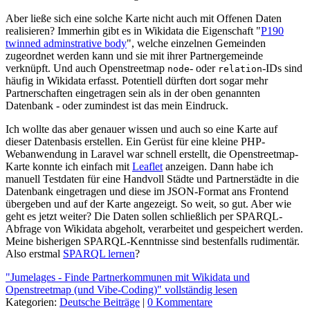
Aber ließe sich eine solche Karte nicht auch mit Offenen Daten
realisieren? Immerhin gibt es in Wikidata die Eigenschaft "
P190
twinned adminstrative body
", welche einzelnen Gemeinden
zugeordnet werden kann und sie mit ihrer Partnergemeinde
verknüpft. Und auch Openstreetmap
- oder
-IDs sind
node
relation
häufig in Wikidata erfasst. Potentiell dürften dort sogar mehr
Partnerschaften eingetragen sein als in der oben genannten
Datenbank - oder zumindest ist das mein Eindruck.
Ich wollte das aber genauer wissen und auch so eine Karte auf
dieser Datenbasis erstellen. Ein Gerüst für eine kleine PHP-
Webanwendung in Laravel war schnell erstellt, die Openstreetmap-
Karte konnte ich einfach mit
Leaflet
anzeigen. Dann habe ich
manuell Testdaten für eine Handvoll Städte und Partnerstädte in die
Datenbank eingetragen und diese im JSON-Format ans Frontend
übergeben und auf der Karte angezeigt. So weit, so gut. Aber wie
geht es jetzt weiter? Die Daten sollen schließlich per SPARQL-
Abfrage von Wikidata abgeholt, verarbeitet und gespeichert werden.
Meine bisherigen SPARQL-Kenntnisse sind bestenfalls rudimentär.
Also erstmal
SPARQL lernen
?
"Jumelages - Finde Partnerkommunen mit Wikidata und
Openstreetmap (und Vibe-Coding)" vollständig lesen
Kategorien:
Deutsche Beiträge
|
0 Kommentare