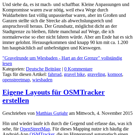
Und siehe da, es ist mach- und schaffbar. Kleine Anpassungen und
Kompromisse waren zwar nötig, weil etwa Wege durch
Waldarbeiten fast völlig unpassierbar waren, aber im Großen und
Ganzen stellte sich die Strecke als abwechslungsreich und
anspruchsvoll heraus. Der Grundsatz, möglichst dicht an der
Stadtgrenze zu bleiben, führte manchmal auf Wege, die ich
normalerweise so eher nicht fahren würde. Aber am Ende hat es sich
immer gelohnt. Herausgekommen sind knapp 90 km mit ca. 1.200
hm hauptsächlich auf unbefestigten und Kieswegen.
"Gravelrunde um Wiesbaden - Hart an der Grenze" vollständig
lesen
Kategorien:
Deutsche Beiträge
|
0 Kommentare
Tags für diesen Artikel:
fahrrad
,
gravel bike
,
graveling
,
komoot
,
openstreetmap
,
wiesbaden
Eigene Layouts für OSMTracker
erstellen
Geschrieben von
Matthias Gutjahr
am
Mittwoch, 4. November 2015
Hin und wieder laufe ich durch die Gegend und erfasse das, was ich
sehe, für
OpenStreetMap
. Für dieses Mapping nutze ich häufig die
Android-App
OSMTracker
, die im Hintergrund automatisch einen