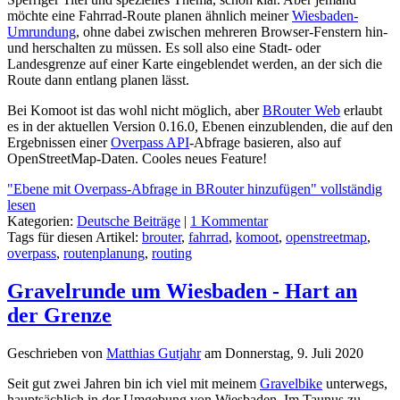
möchte eine Fahrrad-Route planen ähnlich meiner
Wiesbaden-
Umrundung
, ohne dabei zwischen mehreren Browser-Fenstern hin-
und herschalten zu müssen. Es soll also eine Stadt- oder
Landesgrenze auf einer Karte eingeblendet werden, an der sich die
Route dann entlang planen lässt.
Bei Komoot ist das wohl nicht möglich, aber
BRouter Web
erlaubt
es in der aktuellen Version 0.16.0, Ebenen einzublenden, die auf den
Ergebnissen einer
Overpass API
-Abfrage basieren, also auf
OpenStreetMap-Daten. Cooles neues Feature!
"Ebene mit Overpass-Abfrage in BRouter hinzufügen" vollständig
lesen
Kategorien:
Deutsche Beiträge
|
1 Kommentar
Tags für diesen Artikel:
brouter
,
fahrrad
,
komoot
,
openstreetmap
,
overpass
,
routenplanung
,
routing
Gravelrunde um Wiesbaden - Hart an
der Grenze
Geschrieben von
Matthias Gutjahr
am
Donnerstag, 9. Juli 2020
Seit gut zwei Jahren bin ich viel mit meinem
Gravelbike
unterwegs,
hauptsächlich in der Umgebung von Wiesbaden. Im Taunus zu