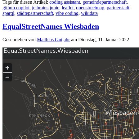
Tags für diesen Artikel:
coding assistant
,
gemeindepartnerschaft
,
github copilot
,
jetbrains junie
,
leaflet
,
openstreetmap
,
partnerstadt
,
sparql
,
städtepartnerschaft
,
vibe coding
,
wikidata
EqualStreetNames Wiesbaden
Geschrieben von
Matthias Gutjahr
am
Dienstag, 11. Januar 2022