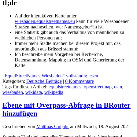
tl;dr
Auf der interaktiven Karte unter
wiesbaden.equalstreetnames.eu
kann für viele Wiesbadener
Straßen nachgsehen, wer Namensgeber*in ist;
eine Statistik gibt auch das Verhältnis von männlichen zu
weiblichen Personen an;
Immer mehr Städte machen bei diesem Projekt mit, das
ursprünglich aus Brüssel stammt;
Ich beschreibe mein Vorgehen bei Recherche,
Datensammlung, Mapping in OSM und Generierung der
Karte.
"EqualStreetNames Wiesbaden" vollständig lesen
Kategorien:
Deutsche Beiträge
|
0 Kommentare
Tags für diesen Artikel:
equalstreetnames
,
openstreetmap
,
osm
,
wiesbaden
,
wikidata
,
wikipedia
Ebene mit Overpass-Abfrage in BRouter
hinzufügen
Geschrieben von
Matthias Gutjahr
am
Mittwoch, 18. August 2021
Sperriger Titel und spezielles Thema, schon klar. Aber jemand