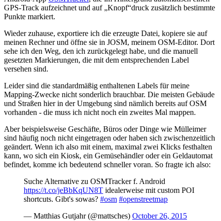
GPS-Track aufzeichnet und auf „Knopf“druck zusätzlich bestimmte
Punkte markiert.
Wieder zuhause, exportiere ich die erzeugte Datei, kopiere sie auf
meinen Rechner und öffne sie in JOSM, meinem OSM-Editor. Dort
sehe ich den Weg, den ich zurückgelegt habe, und die manuell
gesetzten Markierungen, die mit dem entsprechenden Label
versehen sind.
Leider sind die standardmäßig enthaltenen Labels für meine
Mapping-Zwecke nicht sonderlich brauchbar. Die meisten Gebäude
und Straßen hier in der Umgebung sind nämlich bereits auf OSM
vorhanden - die muss ich nicht noch ein zweites Mal mappen.
Aber beispielsweise Geschäfte, Büros oder Dinge wie Mülleimer
sind häufig noch nicht eingetragen oder haben sich zwischenzeitlich
geändert. Wenn ich also mit einem, maximal zwei Klicks festhalten
kann, wo sich ein Kiosk, ein Gemüsehändler oder ein Geldautomat
befindet, komme ich bedeutend schneller voran. So fragte ich also:
Suche Alternative zu OSMTracker f. Android
https://t.co/jeBbKqUN8T
idealerweise mit custom POI
shortcuts. Gibt's sowas?
#osm
#openstreetmap
— Matthias Gutjahr (@mattsches)
October 26, 2015