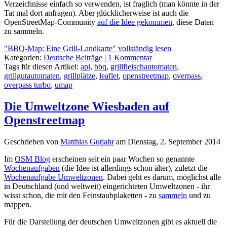
Verzeichnisse einfach so verwenden, ist fraglich (man könnte in der
Tat mal dort anfragen). Aber glücklicherweise ist auch die
OpenStreetMap-Community
auf die Idee gekommen
, diese Daten
zu sammeln.
"BBQ-Map: Eine Grill-Landkarte" vollständig lesen
Kategorien:
Deutsche Beiträge
|
1 Kommentar
Tags für diesen Artikel:
api
,
bbq
,
grillfleischautomaten
,
grillgutautomaten
,
grillplätze
,
leaflet
,
openstreetmap
,
overpass
,
overpass turbo
,
umap
Die Umweltzone Wiesbaden auf
Openstreetmap
Geschrieben von
Matthias Gutjahr
am
Dienstag, 2. September 2014
Im
OSM Blog
erscheinen seit ein paar Wochen so genannte
Wochenaufgaben
(die Idee ist allerdings schon älter), zuletzt die
Wochenaufgabe Umweltzonen
. Dabei geht es darum, möglichst alle
in Deutschland (und weltweit) eingerichteten Umweltzonen - ihr
wisst schon, die mit den Feinstaubplaketten - zu
sammeln
und zu
mappen.
Für die Darstellung der deutschen Umweltzonen gibt es aktuell die