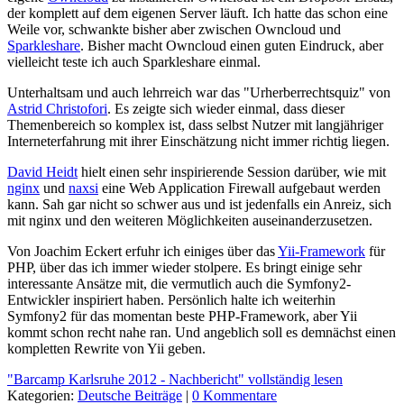
der komplett auf dem eigenen Server läuft. Ich hatte das schon eine
Weile vor, schwankte bisher aber zwischen Owncloud und
Sparkleshare
. Bisher macht Owncloud einen guten Eindruck, aber
vielleicht teste ich auch Sparkleshare einmal.
Unterhaltsam und auch lehrreich war das "Urherberrechtsquiz" von
Astrid Christofori
. Es zeigte sich wieder einmal, dass dieser
Themenbereich so komplex ist, dass selbst Nutzer mit langjähriger
Interneterfahrung mit ihrer Einschätzung nicht immer richtig liegen.
David Heidt
hielt einen sehr inspirierende Session darüber, wie mit
nginx
und
naxsi
eine Web Application Firewall aufgebaut werden
kann. Sah gar nicht so schwer aus und ist jedenfalls ein Anreiz, sich
mit nginx und den weiteren Möglichkeiten auseinanderzusetzen.
Von Joachim Eckert erfuhr ich einiges über das
Yii-Framework
für
PHP, über das ich immer wieder stolpere. Es bringt einige sehr
interessante Ansätze mit, die vermutlich auch die Symfony2-
Entwickler inspiriert haben. Persönlich halte ich weiterhin
Symfony2 für das momentan beste PHP-Framework, aber Yii
kommt schon recht nahe ran. Und angeblich soll es demnächst einen
kompletten Rewrite von Yii geben.
"Barcamp Karlsruhe 2012 - Nachbericht" vollständig lesen
Kategorien:
Deutsche Beiträge
|
0 Kommentare