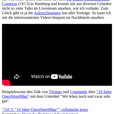
Congress
(31C3) in Hamburg und konnte mir aus diversen Gründen
nicht so viele Talks im Livestream ansehen, wie ich vorhatte. Zum
Glück gibt es ja die
Aufzeichnungen
fast aller Vorträge. So kann ich
mir die interessantesten Videos bequem im Nachhinein ansehen.
Beispielsweise den Talk von
Thomas
und
Constantin
über
"10 Jahre
OpenStreetMap"
mit dem Untertitel "Wir leben noch und zwar sehr
gut".
"31C3: "10 Jahre OpenStreetMap"" vollständig lesen