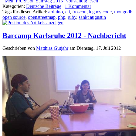
"Mein FrOSCon Samstag 2013" vollständig lesen
Kategorien:
Deutsche Beiträge
|
1 Kommentar
Tags für diesen Artikel:
arduino
,
cli
,
froscon
,
legacy code
,
mongodb
,
open source
,
openstreetmap
,
php
,
ruby
,
sankt augustin
Barcamp Karlsruhe 2012 - Nachbericht
Geschrieben von
Matthias Gutjahr
am
Dienstag, 17. Juli 2012