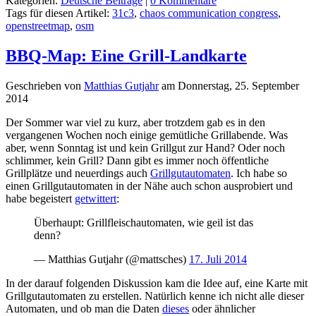
Kategorien:
Deutsche Beiträge
|
0 Kommentare
Tags für diesen Artikel:
31c3
,
chaos communication congress
,
openstreetmap
,
osm
BBQ-Map: Eine Grill-Landkarte
Geschrieben von
Matthias Gutjahr
am
Donnerstag, 25. September
2014
Der Sommer war viel zu kurz, aber trotzdem gab es in den
vergangenen Wochen noch einige gemütliche Grillabende. Was
aber, wenn Sonntag ist und kein Grillgut zur Hand? Oder noch
schlimmer, kein Grill? Dann gibt es immer noch öffentliche
Grillplätze und neuerdings auch
Grillgutautomaten
. Ich habe so
einen Grillgutautomaten in der Nähe auch schon ausprobiert und
habe begeistert
getwittert
:
Überhaupt: Grillfleischautomaten, wie geil ist das
denn?
— Matthias Gutjahr (@mattsches)
17. Juli 2014
In der darauf folgenden Diskussion kam die Idee auf, eine Karte mit
Grillgutautomaten zu erstellen. Natürlich kenne ich nicht alle dieser
Automaten, und ob man die Daten
dieses
oder ähnlicher