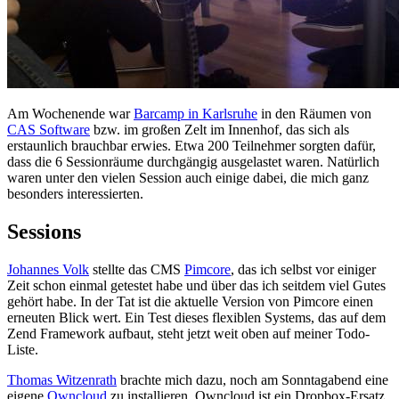
Am Wochenende war
Barcamp in Karlsruhe
in den Räumen von
CAS Software
bzw. im großen Zelt im Innenhof, das sich als
erstaunlich brauchbar erwies. Etwa 200 Teilnehmer sorgten dafür,
dass die 6 Sessionräume durchgängig ausgelastet waren. Natürlich
waren unter den vielen Session auch einige dabei, die mich ganz
besonders interessierten.
Sessions
Johannes Volk
stellte das CMS
Pimcore
, das ich selbst vor einiger
Zeit schon einmal getestet habe und über das ich seitdem viel Gutes
gehört habe. In der Tat ist die aktuelle Version von Pimcore einen
erneuten Blick wert. Ein Test dieses flexiblen Systems, das auf dem
Zend Framework aufbaut, steht jetzt weit oben auf meiner Todo-
Liste.
Thomas Witzenrath
brachte mich dazu, noch am Sonntagabend eine
eigene
Owncloud
zu installieren. Owncloud ist ein Dropbox-Ersatz,