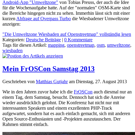
Android-App "Umweltzone"
von Tobias Preuss, der auch die Idee
für die Wochenaufgabe hatte. Auf der "normalen" OSM-Karte sind
die Bereiche hingegen nicht zu sehen. Immerhin lässt sich mit einer
kurzen
Abfrage auf Overpass Turbo
die Wiesbadener Umweltzone
anzeigen:
"Die Umweltzone Wiesbaden auf Openstreetmap" vollständig lesen
Kategorien:
Deutsche Beiträge
|
0 Kommentare
Tags für diesen Artikel:
mapping
,
openstreetmap
,
osm
,
umweltzone
,
wiesbaden
Mein FrOSCon Samstag 2013
Geschrieben von
Matthias Gutjahr
am
Dienstag, 27. August 2013
Wie in den Jahren zuvor habe ich die
FrOSCon
auch diesmal nur an
einem Tag, dem Samstag, besucht. Dennoch hat sich die Anreise
wieder ausdrücklich gelohnt. Die Konferenz hat nicht nur mit
interessanten Speakern und einem exzellenten PHP-Track
aufgewartet, sondern hat es auch einfach gemacht, sich mit anderen
Open Source-Enthusiasten und -Projekten auszutauschen. Der
Rahmen stimmt einfach.