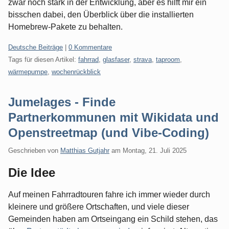
zwar noch stark in der Entwicklung, aber es hilft mir ein
bisschen dabei, den Überblick über die installierten
Homebrew-Pakete zu behalten.
Kategorien:
Deutsche Beiträge
|
0 Kommentare
Tags für diesen Artikel:
fahrrad
,
glasfaser
,
strava
,
taproom
,
wärmepumpe
,
wochenrückblick
Jumelages - Finde
Partnerkommunen mit Wikidata und
Openstreetmap (und Vibe-Coding)
Geschrieben von
Matthias Gutjahr
am
Montag, 21. Juli 2025
Die Idee
Auf meinen Fahrradtouren fahre ich immer wieder durch
kleinere und größere Ortschaften, und viele dieser
Gemeinden haben am Ortseingang ein Schild stehen, das