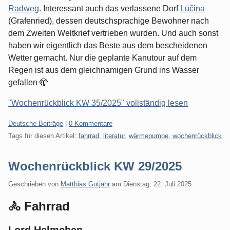
Radweg
. Interessant auch das verlassene Dorf
Lučina
(Grafenried), dessen deutschsprachige Bewohner nach
dem Zweiten Weltkrief vertrieben wurden. Und auch sonst
haben wir eigentlich das Beste aus dem bescheidenen
Wetter gemacht. Nur die geplante Kanutour auf dem
Regen ist aus dem gleichnamigen Grund ins Wasser
gefallen 🫣
"Wochenrückblick KW 35/2025" vollständig lesen
Kategorien:
Deutsche Beiträge
|
0 Kommentare
Tags für diesen Artikel:
fahrrad
,
literatur
,
wärmepumpe
,
wochenrückblick
Wochenrückblick KW 29/2025
Geschrieben von
Matthias Gutjahr
am
Dienstag, 22. Juli 2025
🚴 Fahrrad
Lord Helmchen