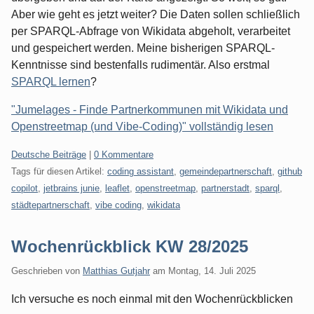
Aber wie geht es jetzt weiter? Die Daten sollen schließlich
per SPARQL-Abfrage von Wikidata abgeholt, verarbeitet
und gespeichert werden. Meine bisherigen SPARQL-
Kenntnisse sind bestenfalls rudimentär. Also erstmal
SPARQL lernen
?
"Jumelages - Finde Partnerkommunen mit Wikidata und
Openstreetmap (und Vibe-Coding)" vollständig lesen
Kategorien:
Deutsche Beiträge
|
0 Kommentare
Tags für diesen Artikel:
coding assistant
,
gemeindepartnerschaft
,
github
copilot
,
jetbrains junie
,
leaflet
,
openstreetmap
,
partnerstadt
,
sparql
,
städtepartnerschaft
,
vibe coding
,
wikidata
Wochenrückblick KW 28/2025
Geschrieben von
Matthias Gutjahr
am
Montag, 14. Juli 2025
Ich versuche es noch einmal mit den Wochenrückblicken