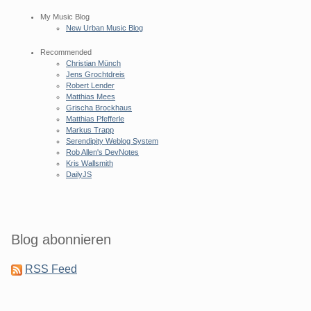
My Music Blog
New Urban Music Blog
Recommended
Christian Münch
Jens Grochtdreis
Robert Lender
Matthias Mees
Grischa Brockhaus
Matthias Pfefferle
Markus Trapp
Serendipity Weblog System
Rob Allen's DevNotes
Kris Wallsmith
DailyJS
Blog abonnieren
RSS Feed