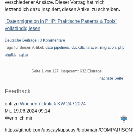
verschiedener Ansätze. Dieser Vortrag hat mich
letztendlich dazu inspiriert, diesen Artikel zu schreiben.
"Datenmigration in PHP: Praktische Patterns & Tools"
vollständig lesen
Kategorien:
Deutsche Beiträge
|
0 Kommentare
Tags für diesen Artikel:
data pipelines
,
duckdb
,
laravel
,
migration
,
php
,
php8.5
,
sqlite
Pagination
Seite 1 von 127, insgesamt 632 Einträge
nächste Seite →
Seitenleiste
Feedback
onli
zu
Wochenrückblick KW 24 / 2024
Mi., 19.06.2024 09:14
Wenn ich mir
https://github.com/upscayl/upscayl/blob/main/COMPARISO