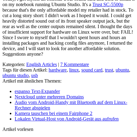
on my notebook running Ubuntu Studio. It's a
Trust SC-5500p
because that's the only affordable model my retailer had in stock. To
cut a long story short: I didn't work as I hoped it would. I could get
heavily distorted sound out of its front speaker output jack, but the
rear as well as the center outputs remained silent. I thought the days
of insufficient support for hardware on Linux were over, but: FAIL!
Since I swore to myself that I wouldn't spent hours and hours an
installing packages and hacking config files anymore, I returned the
device, and I will start to look for another affordable solution.
Suggestions anyone?
Kategorien:
English Articles
|
7 Kommentare
Tags für diesen Artikel:
hardware
,
linux
,
sound card
,
trust
,
ubuntu
,
ubuntu studio
,
usb
Artikel mit ähnlichen Themen:
espanso Text-Expander
Nextcloud unter mehreren Domains
Audio vom Android-Handy mit Bluetooth auf dem Linux-
Rechner abspielen
Kamera tauschen bei einem Fairphone 2
Lokalen Virtual-Host von Android-Gerät aus aufrufen
Artikel vorlesen