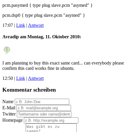
pcm.pasymed { type plug slave.pcm "asymed" }
pcm.dsp0 { type plug slave.pcm "asymed" }
17:07
|
Link
|
Antwort
Avradip am
Montag, 11. Oktober 2010
:
I am planning to buy this exact same card... can everybody please
confirm this card works fine in ubuntu.
12:50
|
Link
|
Antwort
Kommentar schreiben
Name
E-Mail
Twitter
Homepage