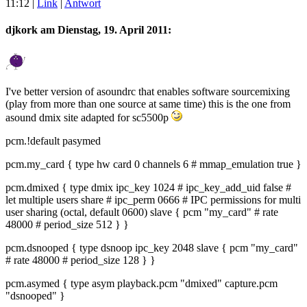
11:12
|
Link
|
Antwort
djkork am
Dienstag, 19. April 2011
:
I've better version of asoundrc that enables software sourcemixing
(play from more than one source at same time) this is the one from
asound dmix site adapted for sc5500p
pcm.!default pasymed
pcm.my_card { type hw card 0 channels 6 # mmap_emulation true }
pcm.dmixed { type dmix ipc_key 1024 # ipc_key_add_uid false #
let multiple users share # ipc_perm 0666 # IPC permissions for multi
user sharing (octal, default 0600) slave { pcm "my_card" # rate
48000 # period_size 512 } }
pcm.dsnooped { type dsnoop ipc_key 2048 slave { pcm "my_card"
# rate 48000 # period_size 128 } }
pcm.asymed { type asym playback.pcm "dmixed" capture.pcm
"dsnooped" }