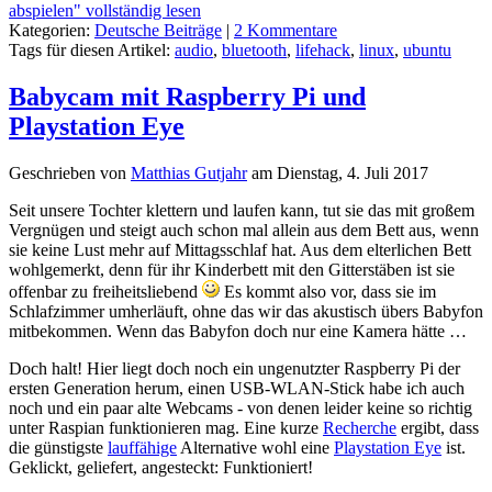
abspielen" vollständig lesen
Kategorien:
Deutsche Beiträge
|
2 Kommentare
Tags für diesen Artikel:
audio
,
bluetooth
,
lifehack
,
linux
,
ubuntu
Babycam mit Raspberry Pi und
Playstation Eye
Geschrieben von
Matthias Gutjahr
am
Dienstag, 4. Juli 2017
Seit unsere Tochter klettern und laufen kann, tut sie das mit großem
Vergnügen und steigt auch schon mal allein aus dem Bett aus, wenn
sie keine Lust mehr auf Mittagsschlaf hat. Aus dem elterlichen Bett
wohlgemerkt, denn für ihr Kinderbett mit den Gitterstäben ist sie
offenbar zu freiheitsliebend
Es kommt also vor, dass sie im
Schlafzimmer umherläuft, ohne das wir das akustisch übers Babyfon
mitbekommen. Wenn das Babyfon doch nur eine Kamera hätte …
Doch halt! Hier liegt doch noch ein ungenutzter Raspberry Pi der
ersten Generation herum, einen USB-WLAN-Stick habe ich auch
noch und ein paar alte Webcams - von denen leider keine so richtig
unter Raspian funktionieren mag. Eine kurze
Recherche
ergibt, dass
die günstigste
lauffähige
Alternative wohl eine
Playstation Eye
ist.
Geklickt, geliefert, angesteckt: Funktioniert!