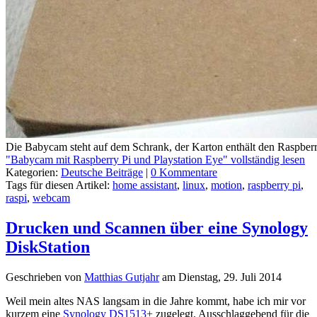
Die Babycam steht auf dem Schrank, der Karton enthält den Raspberr
"Babycam mit Raspberry Pi und Playstation Eye" vollständig lesen
Kategorien:
Deutsche Beiträge
|
0 Kommentare
Tags für diesen Artikel:
home assistant
,
linux
,
motion
,
raspberry pi
,
raspi
,
webcam
Drucken und Scannen über eine Synology
DiskStation
Geschrieben von
Matthias Gutjahr
am
Dienstag, 29. Juli 2014
Weil mein altes NAS langsam in die Jahre kommt, habe ich mir vor
kurzem eine
Synology DS1513+
zugelegt. Ausschlaggebend für die