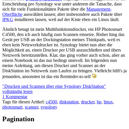
Entscheidung pro Synology war unter anderem die Tatsache, dass
sich für viele Funktionalitäten Pakete über die
Management-
Oberfläche
auswählen lassen; aber insbesondere auch Pakete über
IPKG
installieren lassen, weil auf der Kiste eben ein Linux läuft.
Ähnlich betagt ist mein Multifunktionsdrucker, ein HP Photosmart
C4500, den ich auch häufig zum Scannen einsetze. Bisher hing das
Gerät per USB an der Dockingstation meines Thinkpads, weil es
eben kein Netzwerkdrucker ist. Synology bietet nun aber die
Möglichkeit an, einen Drucker per USB anzuschließen und übers
Netzwerk bereitzustellen. Klar, das ging vorher auch schon, aber an
einem Notebook ist das nur bedingt sinnvoll. Im folgenden nun
meine Anleitung, um diesen Drucker und Scanner an der
DiskStation im Netzwerk zum Laufen zu bringen. Vielleicht hilft's ja
jemanden, ansonsten ist das ein Reminder-to-self
"Drucken und Scannen über eine Synology DiskStation"
vollständig lesen
1 Kommentar
Tags für diesen Artikel:
c4500
,
diskstation
,
drucker
,
hp
,
linux
,
photosmart
,
scanner
,
synology
Pagination