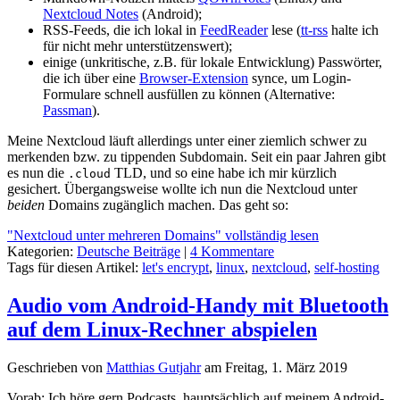
Nextcloud Notes
(Android);
RSS-Feeds, die ich lokal in
FeedReader
lese (
tt-rss
halte ich
für nicht mehr unterstützenswert);
einige (unkritische, z.B. für lokale Entwicklung) Passwörter,
die ich über eine
Browser-Extension
synce, um Login-
Formulare schnell ausfüllen zu können (Alternative:
Passman
).
Meine Nextcloud läuft allerdings unter einer ziemlich schwer zu
merkenden bzw. zu tippenden Subdomain. Seit ein paar Jahren gibt
es nun die
TLD, und so eine habe ich mir kürzlich
.cloud
gesichert. Übergangsweise wollte ich nun die Nextcloud unter
beiden
Domains zugänglich machen. Das geht so:
"Nextcloud unter mehreren Domains" vollständig lesen
Kategorien:
Deutsche Beiträge
|
4 Kommentare
Tags für diesen Artikel:
let's encrypt
,
linux
,
nextcloud
,
self-hosting
Audio vom Android-Handy mit Bluetooth
auf dem Linux-Rechner abspielen
Geschrieben von
Matthias Gutjahr
am
Freitag, 1. März 2019
Vorab: Ich höre gern Podcasts, hauptsächlich auf meinem Android-