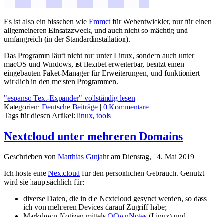
Es ist also ein bisschen wie
Emmet
für Webentwickler, nur für einen
allgemeineren Einsatzzweck, und auch nicht so mächtig und
umfangreich (in der Standardinstallation).
Das Programm läuft nicht nur unter Linux, sondern auch unter
macOS und Windows, ist flexibel erweiterbar, besitzt einen
eingebauten Paket-Manager für Erweiterungen, und funktioniert
wirklich in den meisten Programmen.
"espanso Text-Expander" vollständig lesen
Kategorien:
Deutsche Beiträge
|
0 Kommentare
Tags für diesen Artikel:
linux
,
tools
Nextcloud unter mehreren Domains
Geschrieben von
Matthias Gutjahr
am
Dienstag, 14. Mai 2019
Ich hoste eine
Nextcloud
für den persönlichen Gebrauch. Genutzt
wird sie hauptsächlich für:
diverse Daten, die in die Nextcloud gesynct werden, so dass
ich von mehreren Devices darauf Zugriff habe;
Markdown-Notizen mittels
QOwnNotes
(Linux) und