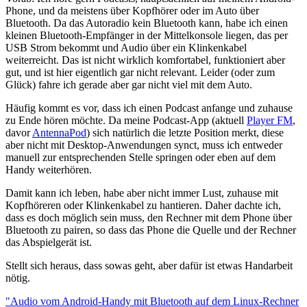
Phone, und da meistens über Kopfhörer oder im Auto über
Bluetooth. Da das Autoradio kein Bluetooth kann, habe ich einen
kleinen Bluetooth-Empfänger in der Mittelkonsole liegen, das per
USB Strom bekommt und Audio über ein Klinkenkabel
weiterreicht. Das ist nicht wirklich komfortabel, funktioniert aber
gut, und ist hier eigentlich gar nicht relevant. Leider (oder zum
Glück) fahre ich gerade aber gar nicht viel mit dem Auto.
Häufig kommt es vor, dass ich einen Podcast anfange und zuhause
zu Ende hören möchte. Da meine Podcast-App (aktuell
Player FM
,
davor
AntennaPod
) sich natürlich die letzte Position merkt, diese
aber nicht mit Desktop-Anwendungen synct, muss ich entweder
manuell zur entsprechenden Stelle springen oder eben auf dem
Handy weiterhören.
Damit kann ich leben, habe aber nicht immer Lust, zuhause mit
Kopfhöreren oder Klinkenkabel zu hantieren. Daher dachte ich,
dass es doch möglich sein muss, den Rechner mit dem Phone über
Bluetooth zu pairen, so dass das Phone die Quelle und der Rechner
das Abspielgerät ist.
Stellt sich heraus, dass sowas geht, aber dafür ist etwas Handarbeit
nötig.
"Audio vom Android-Handy mit Bluetooth auf dem Linux-Rechner