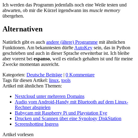
Ich werden das Programm jedenfalls noch eine Weile testen und
abwarten, ob mir die Kürzel irgendwann ins
muscle memory
übergehen.
Alternativen
Natürlich gibt es auch
andere (ältere) Programme
mit ähnlichen
Funktionen. Am bekanntesten dürfte
AutoKey
sein, das in Python
geschrieben und auch in dieser Sprache erweiterbar ist. Ich bleibe
aber vorerst bei
espanso
, weil es einfach gehalten ist und für meine
Zwecke momentan ausreicht.
Kategorien:
Deutsche Beiträge
|
0 Kommentare
Tags für diesen Artikel:
linux
,
tools
Artikel mit ähnlichen Themen:
Nextcloud unter mehreren Domains
Audio vom Android-Handy mit Bluetooth auf dem Linux-
Rechner abspielen
Babycam mit Raspberry Pi und Playstation Eye
Drucken und Scannen über eine Synology DiskStation
Screenshotting Ingress
Artikel vorlesen