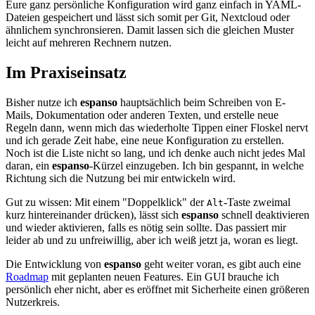
Eure ganz persönliche Konfiguration wird ganz einfach in YAML-
Dateien gespeichert und lässt sich somit per Git, Nextcloud oder
ähnlichem synchronsieren. Damit lassen sich die gleichen Muster
leicht auf mehreren Rechnern nutzen.
Im Praxiseinsatz
Bisher nutze ich
espanso
hauptsächlich beim Schreiben von E-
Mails, Dokumentation oder anderen Texten, und erstelle neue
Regeln dann, wenn mich das wiederholte Tippen einer Floskel nervt
und ich gerade Zeit habe, eine neue Konfiguration zu erstellen.
Noch ist die Liste nicht so lang, und ich denke auch nicht jedes Mal
daran, ein
espanso
-Kürzel einzugeben. Ich bin gespannt, in welche
Richtung sich die Nutzung bei mir entwickeln wird.
Gut zu wissen: Mit einem "Doppelklick" der
-Taste zweimal
Alt
kurz hintereinander drücken), lässt sich
espanso
schnell deaktivieren
und wieder aktivieren, falls es nötig sein sollte. Das passiert mir
leider ab und zu unfreiwillig, aber ich weiß jetzt ja, woran es liegt.
Die Entwicklung von
espanso
geht weiter voran, es gibt auch eine
Roadmap
mit geplanten neuen Features. Ein GUI brauche ich
persönlich eher nicht, aber es eröffnet mit Sicherheite einen größeren
Nutzerkreis.