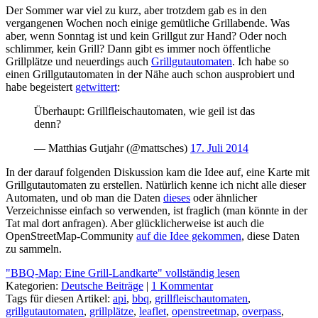
Der Sommer war viel zu kurz, aber trotzdem gab es in den
vergangenen Wochen noch einige gemütliche Grillabende. Was
aber, wenn Sonntag ist und kein Grillgut zur Hand? Oder noch
schlimmer, kein Grill? Dann gibt es immer noch öffentliche
Grillplätze und neuerdings auch
Grillgutautomaten
. Ich habe so
einen Grillgutautomaten in der Nähe auch schon ausprobiert und
habe begeistert
getwittert
:
Überhaupt: Grillfleischautomaten, wie geil ist das
denn?
— Matthias Gutjahr (@mattsches)
17. Juli 2014
In der darauf folgenden Diskussion kam die Idee auf, eine Karte mit
Grillgutautomaten zu erstellen. Natürlich kenne ich nicht alle dieser
Automaten, und ob man die Daten
dieses
oder ähnlicher
Verzeichnisse einfach so verwenden, ist fraglich (man könnte in der
Tat mal dort anfragen). Aber glücklicherweise ist auch die
OpenStreetMap-Community
auf die Idee gekommen
, diese Daten
zu sammeln.
"BBQ-Map: Eine Grill-Landkarte" vollständig lesen
Kategorien:
Deutsche Beiträge
|
1 Kommentar
Tags für diesen Artikel:
api
,
bbq
,
grillfleischautomaten
,
grillgutautomaten
,
grillplätze
,
leaflet
,
openstreetmap
,
overpass
,