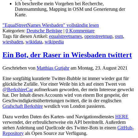
Ich beschreibe mein Vorgehen bei Recherche,
Datensammlung, Mapping in OSM und Generierung der
Karte.
"EqualStreetNames Wiesbaden" vollständig lesen
Kategorien:
Deutsche Beiträge
|
0 Kommentare
Tags für diesen Artikel:
equalstreetnames
,
openstreetmap
,
osm
,
wiesbaden
,
wikidata
,
wikipedia
Ein Bot, der Raser in Wiesbaden twittert
Geschrieben von
Matthias Gutjahr
am
Montag, 23. August 2021
Eine sorgfältig kuratierte Twitter-Bubble ist immer wieder gut für
glückliche Zufälle. Vor einer Weile bin ich auf einen Tweet von
@BerkshireCar
aufmerksam geworden, der mein Interesse geweckt
hat. Der Inhalt dieses Accounts wird von einem Bot gespeist, der
Geschwindigkeitsübertretungen twittert, die in der englischen
Grafschaft Berkshire
westlich von London passieren.
Dazu werden Daten des Karten- und Navigationsdienstes
HERE
verwendet, der erfreulicherweise ein API bereitstellt. Außerdem
stehen Anleitung und Quellcode des Twitter-Bots in einem
GitHub-
Repository
als Open Source zur Verfügung.