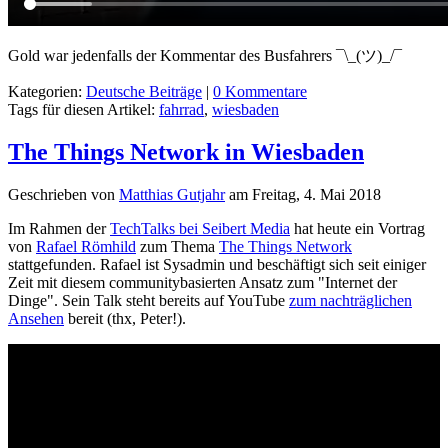
Gold war jedenfalls der Kommentar des Busfahrers ¯\_(ツ)_/¯
Kategorien:
Deutsche Beiträge
|
0 Kommentare
Tags für diesen Artikel:
fahrrad
,
wiesbaden
The Things Network in Wiesbaden
Geschrieben von
Matthias Gutjahr
am
Freitag, 4. Mai 2018
Im Rahmen der
TechTalks bei Seibert Media
hat heute ein Vortrag
von
Rafael Römhild
zum Thema
The Things Network
stattgefunden. Rafael ist Sysadmin und beschäftigt sich seit einiger
Zeit mit diesem communitybasierten Ansatz zum "Internet der
Dinge". Sein Talk steht bereits auf YouTube
zum nachträglichen
Ansehen
bereit (thx, Peter!).