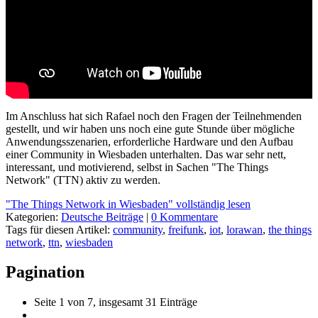
Im Anschluss hat sich Rafael noch den Fragen der Teilnehmenden
gestellt, und wir haben uns noch eine gute Stunde über mögliche
Anwendungsszenarien, erforderliche Hardware und den Aufbau
einer Community in Wiesbaden unterhalten. Das war sehr nett,
interessant, und motivierend, selbst in Sachen "The Things
Network" (TTN) aktiv zu werden.
"The Things Network in Wiesbaden" vollständig lesen
Kategorien:
Deutsche Beiträge
|
0 Kommentare
Tags für diesen Artikel:
community
,
freifunk
,
iot
,
lorawan
,
the things
network
,
ttn
,
wiesbaden
Pagination
Seite 1 von 7, insgesamt 31 Einträge