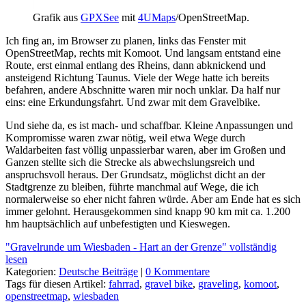
Grafik aus
GPXSee
mit
4UMaps
/OpenStreetMap.
Ich fing an, im Browser zu planen, links das Fenster mit
OpenStreetMap, rechts mit Komoot. Und langsam entstand eine
Route, erst einmal entlang des Rheins, dann abknickend und
ansteigend Richtung Taunus. Viele der Wege hatte ich bereits
befahren, andere Abschnitte waren mir noch unklar. Da half nur
eins: eine Erkundungsfahrt. Und zwar mit dem Gravelbike.
Und siehe da, es ist mach- und schaffbar. Kleine Anpassungen und
Kompromisse waren zwar nötig, weil etwa Wege durch
Waldarbeiten fast völlig unpassierbar waren, aber im Großen und
Ganzen stellte sich die Strecke als abwechslungsreich und
anspruchsvoll heraus. Der Grundsatz, möglichst dicht an der
Stadtgrenze zu bleiben, führte manchmal auf Wege, die ich
normalerweise so eher nicht fahren würde. Aber am Ende hat es sich
immer gelohnt. Herausgekommen sind knapp 90 km mit ca. 1.200
hm hauptsächlich auf unbefestigten und Kieswegen.
"Gravelrunde um Wiesbaden - Hart an der Grenze" vollständig
lesen
Kategorien:
Deutsche Beiträge
|
0 Kommentare
Tags für diesen Artikel:
fahrrad
,
gravel bike
,
graveling
,
komoot
,
openstreetmap
,
wiesbaden