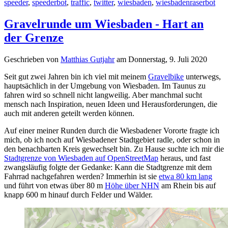
speeder
,
speederbot
,
traffic
,
twitter
,
wiesbaden
,
wiesbadenraserbot
Gravelrunde um Wiesbaden - Hart an
der Grenze
Geschrieben von
Matthias Gutjahr
am
Donnerstag, 9. Juli 2020
Seit gut zwei Jahren bin ich viel mit meinem
Gravelbike
unterwegs,
hauptsächlich in der Umgebung von Wiesbaden. Im Taunus zu
fahren wird so schnell nicht langweilig. Aber manchmal sucht
mensch nach Inspiration, neuen Ideen und Herausforderungen, die
auch mit anderen geteilt werden können.
Auf einer meiner Runden durch die Wiesbadener Vororte fragte ich
mich, ob ich noch auf Wiesbadener Stadtgebiet radle, oder schon in
den benachbarten Kreis gewechselt bin. Zu Hause suchte ich mir die
Stadtgrenze von Wiesbaden auf OpenStreetMap
heraus, und fast
zwangsläufig folgte der Gedanke: Kann die Stadtgrenze mit dem
Fahrrad nachgefahren werden? Immerhin ist sie
etwa 80 km lang
und führt von etwas über 80 m
Höhe über NHN
am Rhein bis auf
knapp 600 m hinauf durch Felder und Wälder.