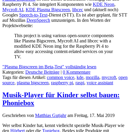
Raspberry Pi 4. Sie integriert Komponenten wie
KDE Neon
,
Mycroft AI
,
KDE Plasma Bigscreen
,
libcec
und (aktuell noch)
Googles
Speech-to-Text
-Dienst (STT). Es ist aber geplant, für STT
auf Mozillas
DeepSpeech
umzusteigen. In den Worten der
Projektwebseite:
This project is using various open-source components
like Plasma Bigscreen, Mycroft AI and libcec with a
modified KDE Neon img for the Raspberry Pi 4 to
allow easy accessing content-related services on your
TV.
"Plasma Bigscreen im Beta-Test" vollständig lesen
Kategorien:
Deutsche Beiträge
|
0 Kommentare
Tags für diesen Artikel:
common voice
,
kde
,
mozilla
,
mycroft
,
open
source
,
plasma bigscreen
,
raspberry pi
,
raspi
,
voice assistant
Musik-Player für Kinder selbst bauen:
Phoniebox
Geschrieben von
Matthias Gutjahr
am
Freitag, 17. Mai 2019
Wer selbst Kinder hat, kennt vielleicht spezielle Musik-Player wie
den
Hörbert
oder die
Toniebox
. Beides tolle Produkte mit