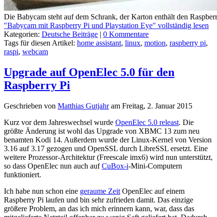
Die Babycam steht auf dem Schrank, der Karton enthält den Raspberr
"Babycam mit Raspberry Pi und Playstation Eye" vollständig lesen
Kategorien:
Deutsche Beiträge
|
0 Kommentare
Tags für diesen Artikel:
home assistant
,
linux
,
motion
,
raspberry pi
,
raspi
,
webcam
Upgrade auf OpenElec 5.0 für den
Raspberry Pi
Geschrieben von
Matthias Gutjahr
am
Freitag, 2. Januar 2015
Kurz vor dem Jahreswechsel wurde
OpenElec 5.0 releast
. Die
größte Änderung ist wohl das Upgrade von XBMC 13 zum neu
benamten Kodi 14. Außerdem wurde der Linux-Kernel von Version
3.16 auf 3.17 gezogen und OpenSSL durch LibreSSL ersetzt. Eine
weitere Prozessor-Architektur (Freescale imx6) wird nun unterstützt,
so dass OpenElec nun auch auf
CuBox-i
-Mini-Computern
funktioniert.
Ich habe nun schon eine
geraume Zeit
OpenElec auf einem
Raspberry Pi laufen und bin sehr zufrieden damit. Das einzige
größere Problem, an das ich mich erinnern kann, war, dass das