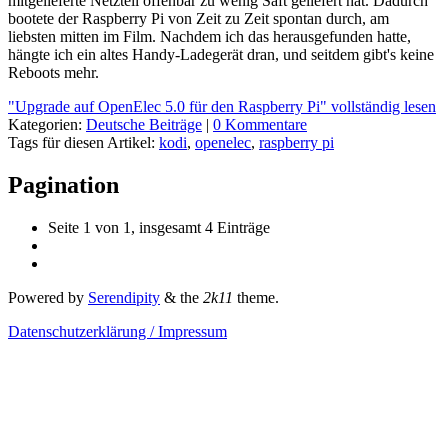
mitgelieferte Netzteil offenbar zu wenig Saft geliefert hat. Dadurch
bootete der Raspberry Pi von Zeit zu Zeit spontan durch, am
liebsten mitten im Film. Nachdem ich das herausgefunden hatte,
hängte ich ein altes Handy-Ladegerät dran, und seitdem gibt's keine
Reboots mehr.
"Upgrade auf OpenElec 5.0 für den Raspberry Pi" vollständig lesen
Kategorien:
Deutsche Beiträge
|
0 Kommentare
Tags für diesen Artikel:
kodi
,
openelec
,
raspberry pi
Pagination
Seite 1 von 1, insgesamt 4 Einträge
Powered by
Serendipity
& the
2k11
theme.
Datenschutzerklärung / Impressum