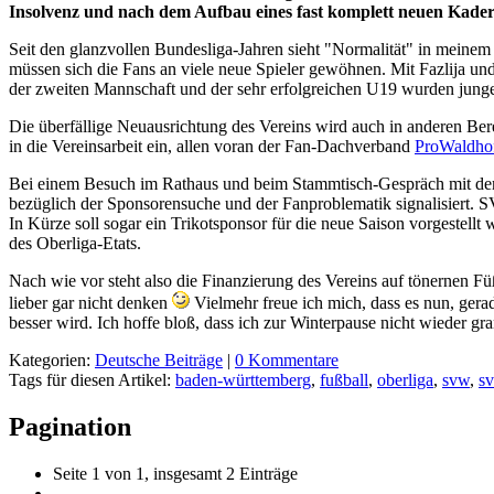
Insolvenz und nach dem Aufbau eines fast komplett neuen Kaders i
Seit den glanzvollen Bundesliga-Jahren sieht "Normalität" in meinem 
müssen sich die Fans an viele neue Spieler gewöhnen. Mit Fazlija un
der zweiten Mannschaft und der sehr erfolgreichen U19 wurden junge
Die überfällige Neuausrichtung des Vereins wird auch in anderen Ber
in die Vereinsarbeit ein, allen voran der Fan-Dachverband
ProWaldho
Bei einem Besuch im Rathaus und beim Stammtisch-Gespräch mit 
bezüglich der Sponsorensuche und der Fanproblematik signalisiert. 
In Kürze soll sogar ein Trikotsponsor für die neue Saison vorgestellt
des Oberliga-Etats.
Nach wie vor steht also die Finanzierung des Vereins auf tönernen Fü
lieber gar nicht denken
Vielmehr freue ich mich, dass es nun, gera
besser wird. Ich hoffe bloß, dass ich zur Winterpause nicht wieder gr
Kategorien:
Deutsche Beiträge
|
0 Kommentare
Tags für diesen Artikel:
baden-württemberg
,
fußball
,
oberliga
,
svw
,
s
Pagination
Seite 1 von 1, insgesamt 2 Einträge