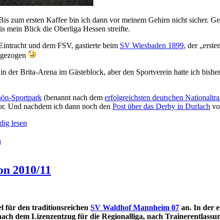
is zum ersten Kaffee bin ich dann vor meinem Gehirn nicht sicher. Ge
is mein Blick die Oberliga Hessen streifte.
er Eintracht und dem FSV, gastierte beim
SV Wiesbaden 1899
, der „erst
zugezogen
 in der Brita-Arena im Gästeblock, aber den Sportverein hatte ich bi
ön-Sportpark
(benannt nach dem
erfolgreichsten deutschen Nationaltra
l vor. Und nachdem ich dann noch den
Post über das Derby in Durlach
v
dig lesen
n
on 2010/11
l für den traditionsreichen
SV Waldhof Mannheim 07
an. In der 
ach dem Lizenzentzug für die Regionalliga, nach Trainerentlass