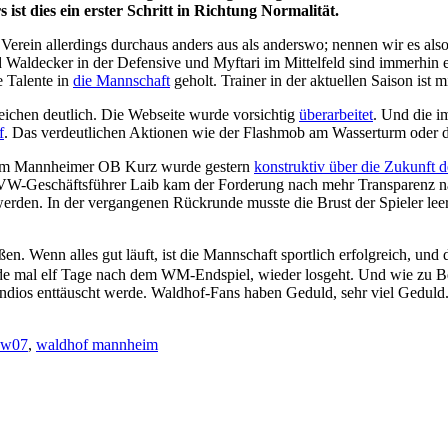
st dies ein erster Schritt in Richtung Normalität.
Verein allerdings durchaus anders aus als anderswo; nennen wir es also
d Waldecker in der Defensive und Myftari im Mittelfeld sind immerhin
 Talente in
die Mannschaft
geholt. Trainer in der aktuellen Saison ist m
eichen deutlich. Die Webseite wurde vorsichtig
überarbeitet
. Und die i
f
. Das verdeutlichen Aktionen wie der Flashmob am Wasserturm oder di
dem Mannheimer OB Kurz wurde gestern
konstruktiv über die Zukunft 
SVW-Geschäftsführer Laib kam der Forderung nach mehr Transparenz nac
 werden. In der vergangenen Rückrunde musste die Brust der Spieler lee
ßen. Wenn alles gut läuft, ist die Mannschaft sportlich erfolgreich, u
de mal elf Tage nach dem WM-Endspiel, wieder losgeht. Und wie zu Beg
andios enttäuscht werde. Waldhof-Fans haben Geduld, sehr viel Geduld. A
vw07
,
waldhof mannheim