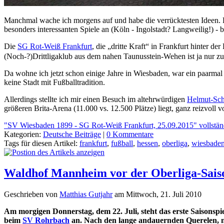
Manchmal wache ich morgens auf und habe die verrücktesten Ideen. B
besonders interessanten Spiele an (Köln - Ingolstadt? Langweilig!) - b
Die
SG Rot-Weiß Frankfurt
, die „dritte Kraft“ in Frankfurt hinter d
(Noch-?)Drittligaklub aus dem nahen Taunusstein-Wehen ist ja nur 
Da wohne ich jetzt schon einige Jahre in Wiesbaden, war ein paarmal
keine Stadt mit Fußballtradition.
Allerdings stellte ich mir einen Besuch im altehrwürdigen
Helmut-Sch
größeren Brita-Arena (11.000 vs. 12.500 Plätze) liegt, ganz reizvol
"SV Wiesbaden 1899 - SG Rot-Weiß Frankfurt, 25.09.2015" vollstän
Kategorien:
Deutsche Beiträge
|
0 Kommentare
Tags für diesen Artikel:
frankfurt
,
fußball
,
hessen
,
oberliga
,
wiesbade
Waldhof Mannheim vor der Oberliga-Sais
Geschrieben von
Matthias Gutjahr
am
Mittwoch, 21. Juli 2010
Am morgigen Donnerstag, dem 22. Juli, steht das erste Saisonspie
beim
SV Rohrbach
an. Nach den lange andauernden Querelen, n