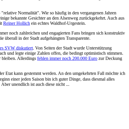
 "relative Normalität". Wie so häufig in den vergangenen Jahren
 einige bekannte Gesichter an den Alsenweg zurückgekehrt. Auch aus
it
Reiner Hollich
ein echtes Waldhof-Urgestein.
mmer noch zahlreichen und engagierten Fans bringen sich konstruktiv
e überall in der Stadt aufgehängten Transparente.
des SVW diskutiert
. Von Seiten der Stadt wurde Unterstützung
h und legte einige Zahlen offen, die bedingt optimistisch stimmen.
r bleiben. Allerdings
fehlen immer noch 200.000 Euro
zur Deckung
nd der Etat kann gestemmt werden. An den umgekehrten Fall möchte ich
inn einer jeden Saison bin ich guter Dinge, dass diesmal alles
ber unendlich ist auch diese nicht ...