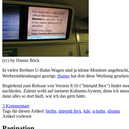
(cc) by Hanno Böck
In vielen Berliner U-Bahn-Wagen sind ja kleine Monitore angebracht,
Werbeeinblendungen gezeigt.
Hanno
hat dort diese Werbung gesehen 
Begleitend zum Release von Version 8.10 ("Intrepid Ibex") findet mo
nachholen. Zuletzt wohl auf meinem Kubuntu-System, denn ich muss im
dann alles so dort läuft, wie ich das gern hätte.
3 Kommentare
Tags für diesen Artikel:
berlin
,
intrepid ibex
,
kde
,
u-bahn
,
ubuntu
Artikel vorlesen
Pagination