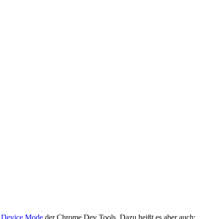
s
Device Mode
der Chrome Dev Tools. Dazu heißt es aber auch: