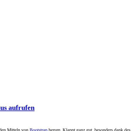
us aufrufen
 den Mitteln von
Bootstrap
herum. Klappt ganz gut, besonders dank de