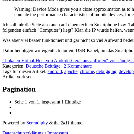
Warning: Device Mode gives you a close approximation as to how 
emulate the performance characteristics of mobile devices, for 
Ich soll mir die Seite also auch auf einem echten Smartphone bzw. 
folgenden einfach "Computer") liegt? Klar, die IP würde helfen, wenn 
Was aber viel besser funktioniert und gar nicht so viel Aufwand bede
Dafür benötigen wir eigentlich nur ein USB-Kabel, um das Smartpho
"Lokalen Virtual-Host von Android-Gerät aus aufrufen" vollständig l
Kategorien:
Deutsche Beiträge
|
2 Kommentare
Tags für diesen Artikel:
android
,
apache
,
chrome
,
debugging
,
develo
Artikel vorlesen
Pagination
Seite 1 von 1, insgesamt 1 Einträge
Powered by
Serendipity
& the
2k11
theme.
Datenschutzerklärung / Impressum