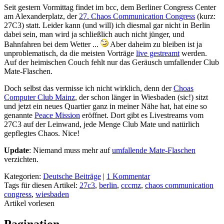
Seit gestern Vormittag findet im bcc, dem Berliner Congress Center
am Alexanderplatz, der
27. Chaos Communication Congress
(kurz:
27C3) statt. Leider kann (und will) ich diesmal gar nicht in Berlin
dabei sein, man wird ja schließlich auch nicht jünger, und
Bahnfahren bei dem Wetter ...
Aber daheim zu bleiben ist ja
unproblematisch, da die meisten Vorträge
live gestreamt
werden.
Auf der heimischen Couch fehlt nur das Geräusch umfallender Club
Mate-Flaschen.
Doch selbst das vermisse ich nicht wirklich, denn der
Choas
Computer Club Mainz
, der schon länger in Wiesbaden (sic!) sitzt
und jetzt ein neues Quartier ganz in meiner Nähe hat, hat eine so
genannte
Peace Mission
eröffnet. Dort gibt es Livestreams vom
27C3 auf der Leinwand, jede Menge Club Mate und natürlich
gepflegtes Chaos. Nice!
Update
: Niemand muss mehr auf
umfallende Mate-Flaschen
verzichten.
Kategorien:
Deutsche Beiträge
|
1 Kommentar
Tags für diesen Artikel:
27c3
,
berlin
,
cccmz
,
chaos communication
congress
,
wiesbaden
Artikel vorlesen