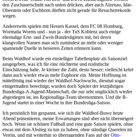
den Zuschauerschnitt nach unten drücken, aber auch Alzenau, Idar-
Oberstein oder Eschborn dürften nicht gerade für Besucherrekorde
sorgen.
Andererseits spielen mit Hessen Kassel, dem FC 08 Homburg,
Wormatia Worms und - nun ja - der TuS Koblenz auch einige
ehemalige Erst- und Zweit-Bundesligisten mit, bei deren
klangvollen Namen man sich zumindest an mehr oder weniger
spannende Duelle in besseren Zeiten erinnern kann.
Beim Waldhof wurde ein einstelliger Tabellenplatz als Saisonziel
ausgegeben, was ich für eine nüchterne und realistische
Einschätzung halte. Je kleiner die Zahl, desto besser; vielleicht kehrt
dann auch wieder etwas mehr Euphorie ein. Meine Hoffnung ist
mittelfristig mal wieder der Waldhof-Nachwuchs, diesmal sogar
einigermaßen berechtigt, wurden doch Spieler der letztjährigen
Bundesliga-A-Jugend-Mannschaft, die nur sehr unglücklich wieder
abgestiegen ist, ins Regionalliga-Team übernommen. Und die B-
Jugend startet in einer Woche in ihre Bundesliga-Saison.
Ich persönlich bin gespannt, wie sich die Waldhof-Buwe heute
Abend präsentieren, meine Erwartungen sind aber nicht übersteigert
hoch. Wenn sie schönen Fußball und eine gute Saison spielen, ohne
etwas mit dem Abstieg zu tun zu haben, ohne ständige Querelen im
Verein, und mit weiterhin so überragenden Fans auf der
Otto-