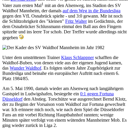
1
Vater zum ersten Mal
mit an den Alsenweg, ins Stadion des SV
Waldhof Mannheim, der damals
auf dem Weg in die Bundesliga
gegen den VfL Osnabrück spielte - und 3:0 gewann. Mir ist noch
die Schlitzohrigkeit des "kleinen"
Fritz Walter
im Gedächtnis, der
dem Osnabrücker Schlussmann einmal den Ball aus den Fingern
spitzelte und ins leere Tor schob. Der Treffer wurde allerdings nicht
gegeben
Unter dem umstrittenen Trainer
Klaus Schlappner
schafften die
Waldhof-Buben, von denen viele aus der eigenen Jugend kamen,
das
Wunder Waldhof
. Es folgten sieben Jahre Zugehörigkeit zur
Bundesliga und beinahe ein europäischer Auftritt nach einem 6.
Platz 1984/85.
Am 5. Mai 1990, damals wieder am Alsenweg nach langjährigem
Gastspiel in Ludwigshafen, besiegelte ein
0:1 gegen Fortuna
Düsseldorf
den Abstieg. Torschütze war ausgerechnet Bernd Klotz,
der zu Beginn der Vorsaison vom Waldhof zur Fortuna gewechselt
war. Ich erinnere mich noch, wie nach dem Spiel die Düsseldorfer
Fans an mir vorbei Richtung Hauptbahnhof rannten; wenige
Minuten später verfolgt von einem wütenden Mannheimer Mob. Es
ging wieder zurück in Liga 2.