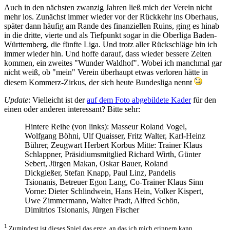
Auch in den nächsten zwanzig Jahren ließ mich der Verein nicht
mehr los. Zunächst immer wieder vor der Rückkehr ins Oberhaus,
später dann häufig am Rande des finanziellen Ruins, ging es hinab
in die dritte, vierte und als Tiefpunkt sogar in die Oberliga Baden-
Württemberg, die fünfte Liga. Und trotz aller Rückschläge bin ich
immer wieder hin. Und hoffe darauf, dass wieder bessere Zeiten
kommen, ein zweites "Wunder Waldhof". Wobei ich manchmal gar
nicht weiß, ob "mein" Verein überhaupt etwas verloren hätte in
diesem Kommerz-Zirkus, der sich heute Bundesliga nennt
Update
: Vielleicht ist der
auf dem Foto abgebildete Kader
für den
einen oder anderen interessant? Bitte sehr:
Hintere Reihe (von links): Masseur Roland Vogel,
Wolfgang Böhni, Ulf Quaisser, Fritz Walter, Karl-Heinz
Bührer, Zeugwart Herbert Korbus Mitte: Trainer Klaus
Schlappner, Präsidiumsmitglied Richard Wirth, Günter
Sebert, Jürgen Makan, Oskar Bauer, Roland
Dickgießer, Stefan Knapp, Paul Linz, Pandelis
Tsionanis, Betreuer Egon Lang, Co-Trainer Klaus Sinn
Vorne: Dieter Schlindwein, Hans Hein, Volker Kispert,
Uwe Zimmermann, Walter Pradt, Alfred Schön,
Dimitrios Tsionanis, Jürgen Fischer
1
Zumindest ist dieses Spiel das erste, an das ich mich erinnern kann.