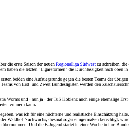
über die erste Saison der neuen
Regionalliga Südwest
zu schreiben, di
 haben die letzten "Ligareformen" die Durchlässigkeit nach oben in d
rsten beiden eine Aufstiegsrunde gegen die besten Teams der übrigen v
e Teams von Erst- und Zweit-Bundesligisten werden den Zuschauerschni
ia Worms und - nun ja - der TuS Koblenz auch einige ehemalige Erst-
eiten erinnern kann.
geben, was ich für eine nüchterne und realistische Einschätzung halte. 
er der Waldhof-Nachwuchs, diesmal sogar einigermaßen berechtigt, wur
eam übernommen. Und die B-Jugend startet in einer Woche in ihre Bunde