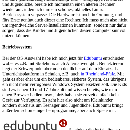
und Jugendliche, bereite ich momentan einen älteren Rechner
wieder auf, indem ich ihm ein schönes, aktuelles Linux-
Betriebssystem verpasse. Die Hardware ist noch in Ordnung, und
fürs Erste genügt auch dieser eine Rechner. Ich muss mich also nicht
um irgendwelche Server-Installationen kümmern, sondern nur dafür
sorgen, dass die Kinder und Jugendlichen diesen Computer sinnvoll
nutzen können.
Betriebssystem
Bei der OS-Auswahl habe ich mich jetzt für
Edubuntu
entschieden,
wobei es z.B. mit Skolelinux auch Alternativen gibt. Bei letzterem
liegt der Schwerpunkt aber noch deutlicher auf dem Einsatz als
Unterrichtsplattform in Schulen, z.B. auch
in Rheinland-Pfalz
. Mit
geht es aber eher um ein bedienbares, sicheres System, das übrigens
ein nicht mehr verfügbares Windows-System ersetzen soll. Die Kids
sind zwischen 10 und 17 Jahre alt und wissen bereits, wie man
einen Browser bedient usw., bloß haben sie zurzeit einfach kein
Gerät zur Verfügung. Es geht hier also nicht um Kleinkinder,
sondern durchaus um Teenager und Jugendliche. Edubuntu bringt
außerdem schon einige Lernprogramme, aber auch Spiele mit.
Nachdem die Installation so