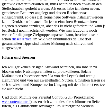
glatt wie erwartet verlaufen ist, muss natürlich noch etwas an den
Stellschrauben gedreht werden. Als erstes habe ich einen neuen,
gemeinsam Benutzer angelegt und dessen Rechte etwas
eingeschränkt, so dass z.B. keine neue Software installiert werden
kann. Denkbar wäre auch, für jeden einzelnen Benutzer einen
eigenen Account anzulegen, aber das ist nicht gefordert und kann ja
bei Bedarf noch nachgeholt werden. Wie man Edubuntu noch
weiter für die junge Zielgruppe anpassen kann, beschreibt sehr
schön
dieser Artikel
im Wiki von ubuntuusers.de. Die dort
gesammelten Tipps sind meiner Meinung nach sinnvoll und
ausgewogen.
Filtern und Sperren
Ich will gar keinen riesigen Aufwand betreiben, um Inhalte zu
blocken oder Nutzungsverhalten zu protokollieren. Solche
Maßnahmen (
Internetsperren
à la von der Leyen) sind wenig
zielführend und von nur zweifelhaften Nutzen. Umgehen lassen sie
sich sowieso, und Kompetenz im Umgang mit dem Internet ersetzen
sie auch nicht.
Und doch: Mithilfe des Parental Control GUI (Projektname:
webcontentcontrol
) lassen sich zumindest die schlimmsten Seiten
filtern, als Grundschutz sozusagen. Im Hintergrund werkeln