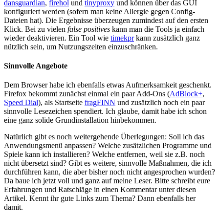
dansguardian
,
firehol
und
tinyproxy
und können über das GUI
konfiguriert werden (sofern man keine Allergie gegen Config-
Dateien hat). Die Ergebnisse überzeugen zumindest auf den ersten
Klick. Bei zu vielen
false positives
kann man die Tools ja einfach
wieder deaktivieren. Ein Tool wie
timekpr
kann zusätzlich ganz
nützlich sein, um Nutzungszeiten einzuschränken.
Sinnvolle Angebote
Dem Browser habe ich ebenfalls etwas Aufmerksamkeit geschenkt.
Firefox bekommt zunächst einmal ein paar Add-Ons (
AdBlock+
,
Speed Dial
), als Startseite
fragFINN
und zusätzlich noch ein paar
sinnvolle Lesezeichen spendiert. Ich glaube, damit habe ich schon
eine ganz solide Grundinstallation hinbekommen.
Natürlich gibt es noch weitergehende Überlegungen: Soll ich das
Anwendungsmenü anpassen? Welche zusätzlichen Programme und
Spiele kann ich installieren? Welche entfernen, weil sie z.B. noch
nicht übersetzt sind? Gibt es weitere, sinnvolle Maßnahmen, die ich
durchführen kann, die aber bisher noch nicht angesprochen wurden?
Da baue ich jetzt voll und ganz auf meine Leser. Bitte schreibt eure
Erfahrungen und Ratschläge in einen Kommentar unter diesen
Artikel. Kennt ihr gute Links zum Thema? Dann ebenfalls her
damit.