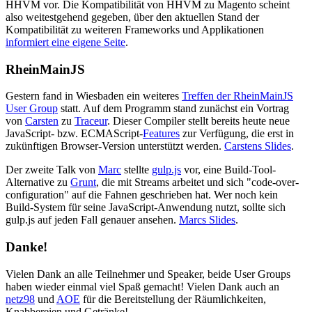
HHVM vor. Die Kompatibilität von HHVM zu Magento scheint
also weitestgehend gegeben, über den aktuellen Stand der
Kompatibilität zu weiteren Frameworks und Applikationen
informiert eine eigene Seite
.
RheinMainJS
Gestern fand in Wiesbaden ein weiteres
Treffen der RheinMainJS
User Group
statt. Auf dem Programm stand zunächst ein Vortrag
von
Carsten
zu
Traceur
. Dieser Compiler stellt bereits heute neue
JavaScript- bzw. ECMAScript-
Features
zur Verfügung, die erst in
zukünftigen Browser-Version unterstützt werden.
Carstens Slides
.
Der zweite Talk von
Marc
stellte
gulp.js
vor, eine Build-Tool-
Alternative zu
Grunt
, die mit Streams arbeitet und sich "code-over-
configuration" auf die Fahnen geschrieben hat. Wer noch kein
Build-System für seine JavaScript-Anwendung nutzt, sollte sich
gulp.js auf jeden Fall genauer ansehen.
Marcs Slides
.
Danke!
Vielen Dank an alle Teilnehmer und Speaker, beide User Groups
haben wieder einmal viel Spaß gemacht! Vielen Dank auch an
netz98
und
AOE
für die Bereitstellung der Räumlichkeiten,
Knabbereien und Getränke!