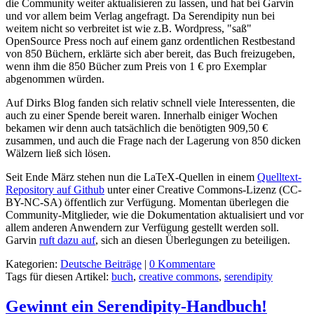
die Community weiter aktualisieren zu lassen, und hat bei Garvin
und vor allem beim Verlag angefragt. Da Serendipity nun bei
weitem nicht so verbreitet ist wie z.B. Wordpress, "saß"
OpenSource Press noch auf einem ganz ordentlichen Restbestand
von 850 Büchern, erklärte sich aber bereit, das Buch freizugeben,
wenn ihm die 850 Bücher zum Preis von 1 € pro Exemplar
abgenommen würden.
Auf Dirks Blog fanden sich relativ schnell viele Interessenten, die
auch zu einer Spende bereit waren. Innerhalb einiger Wochen
bekamen wir denn auch tatsächlich die benötigten 909,50 €
zusammen, und auch die Frage nach der Lagerung von 850 dicken
Wälzern ließ sich lösen.
Seit Ende März stehen nun die LaTeX-Quellen in einem
Quelltext-
Repository auf Github
unter einer Creative Commons-Lizenz (CC-
BY-NC-SA) öffentlich zur Verfügung. Momentan überlegen die
Community-Mitglieder, wie die Dokumentation aktualisiert und vor
allem anderen Anwendern zur Verfügung gestellt werden soll.
Garvin
ruft dazu auf
, sich an diesen Überlegungen zu beteiligen.
Kategorien:
Deutsche Beiträge
|
0 Kommentare
Tags für diesen Artikel:
buch
,
creative commons
,
serendipity
Gewinnt ein Serendipity-Handbuch!