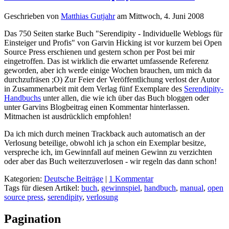
Geschrieben von
Matthias Gutjahr
am
Mittwoch, 4. Juni 2008
Das 750 Seiten starke Buch "Serendipity - Individuelle Weblogs für
Einsteiger und Profis" von Garvin Hicking ist vor kurzem bei Open
Source Press erschienen und gestern schon per Post bei mir
eingetroffen. Das ist wirklich die erwartet umfassende Referenz
geworden, aber ich werde einige Wochen brauchen, um mich da
durchzufräsen ;O) Zur Feier der Veröffentlichung verlost der Autor
in Zusammenarbeit mit dem Verlag fünf Exemplare des
Serendipity-
Handbuchs
unter allen, die wie ich über das Buch bloggen oder
unter Garvins Blogbeitrag einen Kommentar hinterlassen.
Mitmachen ist ausdrücklich empfohlen!
Da ich mich durch meinen Trackback auch automatisch an der
Verlosung beteilige, obwohl ich ja schon ein Exemplar besitze,
verspreche ich, im Gewinnfall auf meinen Gewinn zu verzichten
oder aber das Buch weiterzuverlosen - wir regeln das dann schon!
Kategorien:
Deutsche Beiträge
|
1 Kommentar
Tags für diesen Artikel:
buch
,
gewinnspiel
,
handbuch
,
manual
,
open
source press
,
serendipity
,
verlosung
Pagination