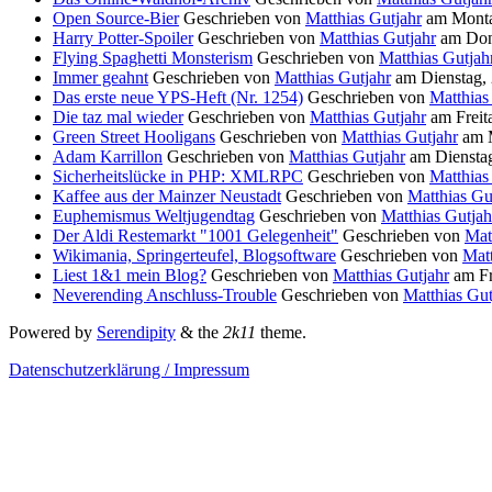
Open Source-Bier
Geschrieben von
Matthias Gutjahr
am
Monta
Harry Potter-Spoiler
Geschrieben von
Matthias Gutjahr
am
Don
Flying Spaghetti Monsterism
Geschrieben von
Matthias Gutjah
Immer geahnt
Geschrieben von
Matthias Gutjahr
am
Dienstag,
Das erste neue YPS-Heft (Nr. 1254)
Geschrieben von
Matthias
Die taz mal wieder
Geschrieben von
Matthias Gutjahr
am
Freit
Green Street Hooligans
Geschrieben von
Matthias Gutjahr
am
Adam Karrillon
Geschrieben von
Matthias Gutjahr
am
Diensta
Sicherheitslücke in PHP: XMLRPC
Geschrieben von
Matthias
Kaffee aus der Mainzer Neustadt
Geschrieben von
Matthias Gu
Euphemismus Weltjugendtag
Geschrieben von
Matthias Gutjah
Der Aldi Restemarkt "1001 Gelegenheit"
Geschrieben von
Mat
Wikimania, Springerteufel, Blogsoftware
Geschrieben von
Matt
Liest 1&1 mein Blog?
Geschrieben von
Matthias Gutjahr
am
F
Neverending Anschluss-Trouble
Geschrieben von
Matthias Gut
Powered by
Serendipity
& the
2k11
theme.
Datenschutzerklärung / Impressum