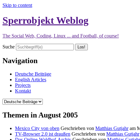
Skip to content
Sperrobjekt Weblog
The Social Web, Coding, Linux ... and Football, of course!
Suche
Navigation
Deutsche Beiträge
English Articles
Projects
Kontakt
Themen in August 2005
Mexico City von oben
Geschrieben von
Matthias Gutjahr
am
M
TV-Browser 2.0 ist draußen
Geschrieben von
Matthias Gutjahr
Das Online-Waldhof-Archiv
Geschrieben von
Matthias Gutjah