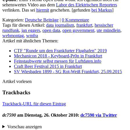
sehenswertes Video aus dem
Labor des Elektrischen Reporters
verlinken. Das sei
hiermit
geschehen. [gefunden
bei Markus
]
Kategorien:
Deutsche Beiträge
|
0 Kommentare
Tags für diesen Artikel:
data journalism
,
frankfurt
,
hessischer
rundfunk
,
jan eggers
,
open data
,
open government
,
ute mündlein
,
webmontag
,
wmfra
Artikel mit ähnlichen Themen:
CTF "Runde um den Frankfurter Flughafen" 2019
Mechanicon 2018 - Keyboard-Pr0n in Frankfurt
Feinstaubwerte selbst messen für Luftdaten.info
Craft Beer Festival 2015 in Frankfurt
SV Wiesbaden 1899 - SG Rot-Weiß Frankfurt, 25.09.2015
Artikel vorlesen
Trackbacks
Trackback-URL für diesen Eintrag
dc7590
am
Dienstag, 26. Oktober 2010
:
dc7590 via Twitter
Vorschau anzeigen