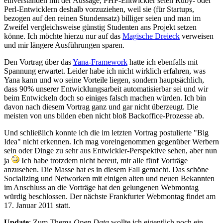
einverstanden mit der Aussage, PHP-Entwickler seien Ruby- oder
Perl-Entwicklern deshalb vorzuziehen, weil sie (für Startups,
bezogen auf den reinen Stundensatz) billiger seien und man im
Zweifel vergleichsweise günstig Studenten ans Projekt setzen
könne. Ich möchte hierzu nur auf das
Magische Dreieck
verweisen
und mir längere Ausführungen sparen.
Den Vortrag über das
Yana-Framework
hatte ich ebenfalls mit
Spannung erwartet. Leider habe ich nicht wirklich erfahren, was
Yana kann und wo seine Vorteile liegen, sondern hauptsächlich,
dass 90% unserer Entwicklungsarbeit automatisierbar sei und wir
beim Entwickeln doch so einiges falsch machen würden. Ich bin
davon nach diesem Vortrag ganz und gar nicht überzeugt. Die
meisten von uns bilden eben nicht bloß Backoffice-Prozesse ab.
Und schließlich konnte ich die im letzten Vortrag postulierte "Big
Idea" nicht erkennen. Ich mag voreingenommen gegenüber Werbern
sein oder Dinge zu sehr aus Entwickler-Perspektive sehen, aber nun
ja
Ich habe trotzdem nicht bereut, mir alle fünf Vorträge
anzusehen. Die Masse hat es in diesem Fall gemacht. Das schöne
Socializing und Networken mit einigen alten und neuen Bekannten
im Anschluss an die Vorträge hat den gelungenen Webmontag
würdig beschlossen. Der nächste Frankfurter Webmontag findet am
17. Januar 2011 statt.
Update
: Zum Thema
Open Data
wollte ich eigentlich noch ein