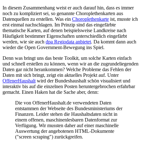
In diesem Zusammenhang weist er auch darauf hin, dass es immer
noch zu kompliziert sei, so genannte Choroplethenkarten aus
Datenquellen zu erstellen. Was ein
Choroplethenkarte
ist, musste ich
erst einmal nachschlagen. Im Prinzip sind das eingefärbte
thematische Karten, auf denen beispielsweise Landkreise nach
Häufigkeit bestimmer Eigenschaften unterschiedlich eingefärbt
werden, wie sie auch
dpa Regiodata anbietet
. Da kommt dann auch
wieder die Open Government-Bewegung ins Spiel.
Denn was bringt uns das beste Toolkit, um solche Karten einfach
und schnell erstellen zu können, wenn wir an die zugrundeliegenden
Daten gar nicht herankommen? Welche Probleme das Fehlen der
Daten mit sich bringt, zeigt ein aktuelles Projekt auf. Unter
OffenerHaushalt
wird der Bundeshaushalt schön visualisiert und
interaktiv bis auf die einzelnen Posten heruntergebrochen erfahrbar
gemacht. Einen Haken hat die Sache aber, denn:
Die von OffenerHaushalt.de verwendeten Daten
entstammen der Webseite des Bundesministeriums der
Finanzen. Leider stehen die Haushaltsdaten nicht in
einem offenen, maschinenlesbaren Datenformat zur
Verfügung. Wir mussten daher auf einer maschinelle
Auswertung der angebotenen HTML-Dokumente
("screen scraping") zurückgreifen.