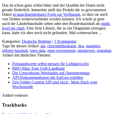
Das ist schon ganz schön bitter und der Qualität der Daten nicht
gerade förderlich. Immerhin stellt das Projekt die so gewonnenen
Daten
in maschinenlesbarer Form zur Verfügung
, so dass sie auch
von Dritten weiterverarbeitet werden können. Ich würde ja gern
auch die Länderhaushalte sehen oder den Bundeshaushalt als
multi-
level pie chart
. Eine freie Library, die so ein Diagramm erzeugen
kann, habe ich aber noch nicht gefunden. Mal weitersuchen ...
Kategorien:
Deutsche Beiträge
|
1 Kommentar
Tags für diesen Artikel:
api
,
choroplethenkarte
,
dpa
,
mapping
,
offener haushalt
,
open data
,
open government
,
openlayers
,
regiodata
Artikel mit ähnlichen Themen:
Feinstaubwerte selbst messen für Luftdaten.info
BBQ-Map: Eine Grill-Landkarte
Die Umweltzone Wiesbaden auf Openstreetmap
API-Dokumentationen mit ApiGen erstellen
Zeit Online Content API und xkcd - Mein Hack vom
Wochenende
Artikel vorlesen
Trackbacks