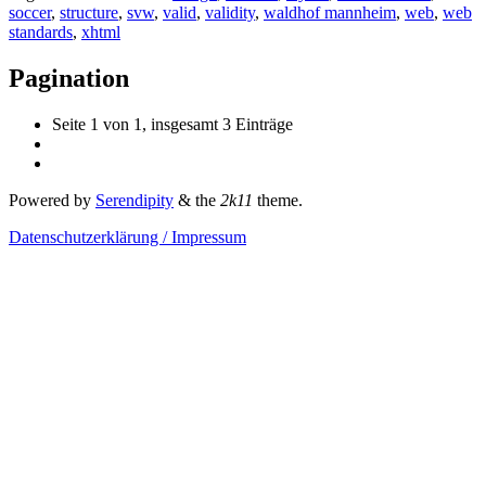
soccer
,
structure
,
svw
,
valid
,
validity
,
waldhof mannheim
,
web
,
web
standards
,
xhtml
Pagination
Seite 1 von 1, insgesamt 3 Einträge
Powered by
Serendipity
& the
2k11
theme.
Datenschutzerklärung / Impressum