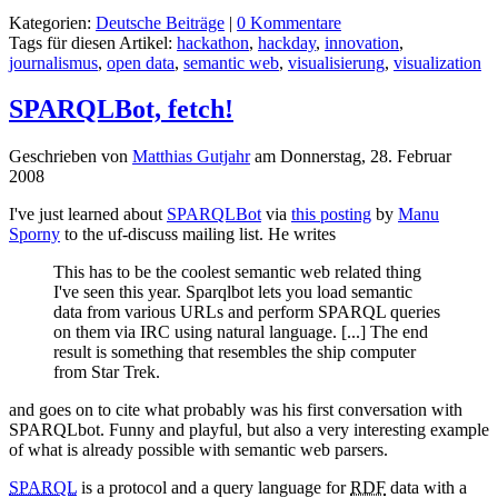
Kategorien:
Deutsche Beiträge
|
0 Kommentare
Tags für diesen Artikel:
hackathon
,
hackday
,
innovation
,
journalismus
,
open data
,
semantic web
,
visualisierung
,
visualization
SPARQLBot, fetch!
Geschrieben von
Matthias Gutjahr
am
Donnerstag, 28. Februar
2008
I've just learned about
SPARQLBot
via
this posting
by
Manu
Sporny
to the uf-discuss mailing list. He writes
This has to be the coolest semantic web related thing
I've seen this year. Sparqlbot lets you load semantic
data from various URLs and perform SPARQL queries
on them via IRC using natural language. [...] The end
result is something that resembles the ship computer
from Star Trek.
and goes on to cite what probably was his first conversation with
SPARQLbot. Funny and playful, but also a very interesting example
of what is already possible with semantic web parsers.
SPARQL
is a protocol and a query language for
RDF
data with a