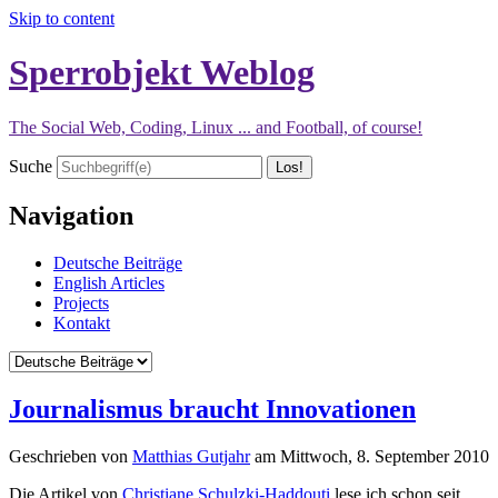
Skip to content
Sperrobjekt Weblog
The Social Web, Coding, Linux ... and Football, of course!
Suche
Navigation
Deutsche Beiträge
English Articles
Projects
Kontakt
Journalismus braucht Innovationen
Geschrieben von
Matthias Gutjahr
am
Mittwoch, 8. September 2010
Die Artikel von
Christiane Schulzki-Haddouti
lese ich schon seit