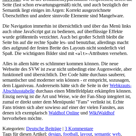
Seite (fast schon erwartungsgemäß) nicht, und auch bezüglich der
Semantik liegt einiges im Argen: Korrekt ausgezeichnete
Überschriften und andere sinnvolle Elemente sind Mangelware.
Die Navigation immerhin ist übersichtlich und über das Menü links
auch ohne JavaScript gut zu bedienen, auf überflüssige Effekte
wurde größtenteils verzichtet. Auch bei großer Schrift bleibt die
Seite bis auf die rechte Spalte les- und benutzbar, allerdings macht
dies aufgrund der festen Breite des Layouts nicht sonderlich viel
Spaß. Die wichtigsten Bilder sind mit
-Attributen versehen.
<alt>
Alles in allem hätte es schlimmer kommen können. Die neue
Webseite des SVW ist zwar nicht unbedingt eine Augenweide, aber
funktionell und übersichtlich. Der Code hätte durchaus sauberer,
semantischer und moderner sein können - er entspricht, sozusagen,
dem Liganiveau. Andererseits hätte sich die Seite in der
Webkrauts-
Abschlusstabelle
durchaus einen Mittelfeldplatz erkämpfen können.
Einzig nervig ist die Art und Weise, wie der Fan-Shop integriert ist,
zumal er direkt unter dem Menüpunkt "Fans" verlinkt ist. Echte
Fans trösten sich aber sowieso auf einer der vielen Fansites, aus
denen ich exemplarisch
Waldhof Online
und
WikiWaldhof
hervorheben möchte.
Kategorien:
Deutsche Beiträge
|
3 Kommentare
Tags für diesen Artikel:
design
,
football
,
layout
,
semantic web
,