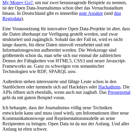
My Money Go?
, um nur zwei herausragende Beispiele zu nennen,
ist der Open Data-Journalismus schon über das Versuchsstadium
hinaus. In Deutschland gibt es immerhin
gute Ansätze
(und
dpa
Regiodata
).
Eine Voraussetzung für innovative Open Data-Projekte ist aber, dass
die Daten überhaupt zur Verfügung gestellt werden, und zwar
strukturiert und zugänglich. Sobald das der Fall ist, wird es nicht
lange dauern, bis diese Daten sinnvoll verarbeitet und mit
Informationsgewinn aufbereitet werden. Die Werkzeuge sind
größtenteils schon da, man sehe sich nur einmal die zahlreichen
Demos der Fähigkeiten von HTML5, CSS3 und neuer Javascript-
Frameworks an. Ganz zu schweigen von semantischer
Technologien wie RDF, SPARQL usw.
Außerdem stehen interessierte und fähige Leute schon in den
Startlöchern oder tummeln sich auf Hackdays oder
Hackathons
. Die
APIs öffnen sich ebenfalls, wenn auch nur zaghaft. Das
Presseportal
geht da mit gutem Beispiel voran.
Ich behaupte, dass der Journalismus völlig neue Techniken
entwickeln kann und muss (und wird), um Informationen über neue
Kommunikationswege und Repräsentationsmodelle an seine
Rezipienten zu bringen. Open Data ist da nur der Anfang. Und aller
Anfang ist eben schwer.