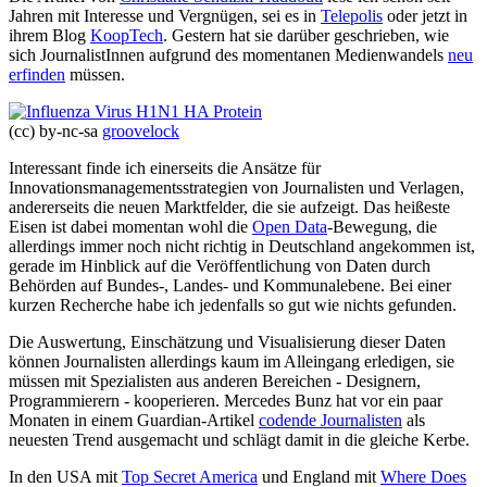
Jahren mit Interesse und Vergnügen, sei es in
Telepolis
oder jetzt in
ihrem Blog
KoopTech
. Gestern hat sie darüber geschrieben, wie
sich JournalistInnen aufgrund des momentanen Medienwandels
neu
erfinden
müssen.
(cc) by-nc-sa
groovelock
Interessant finde ich einerseits die Ansätze für
Innovationsmanagementsstrategien von Journalisten und Verlagen,
andererseits die neuen Marktfelder, die sie aufzeigt. Das heißeste
Eisen ist dabei momentan wohl die
Open Data
-Bewegung, die
allerdings immer noch nicht richtig in Deutschland angekommen ist,
gerade im Hinblick auf die Veröffentlichung von Daten durch
Behörden auf Bundes-, Landes- und Kommunalebene. Bei einer
kurzen Recherche habe ich jedenfalls so gut wie nichts gefunden.
Die Auswertung, Einschätzung und Visualisierung dieser Daten
können Journalisten allerdings kaum im Alleingang erledigen, sie
müssen mit Spezialisten aus anderen Bereichen - Designern,
Programmierern - kooperieren. Mercedes Bunz hat vor ein paar
Monaten in einem Guardian-Artikel
codende Journalisten
als
neuesten Trend ausgemacht und schlägt damit in die gleiche Kerbe.
In den USA mit
Top Secret America
und England mit
Where Does