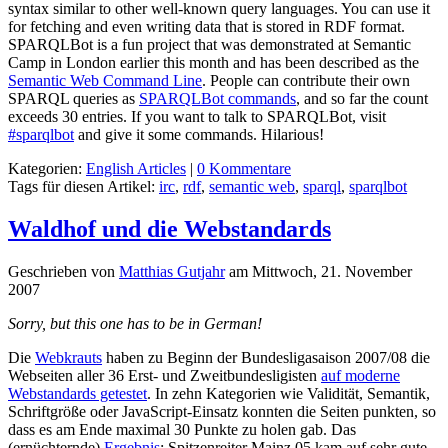
syntax similar to other well-known query languages. You can use it
for fetching and even writing data that is stored in RDF format.
SPARQLBot is a fun project that was demonstrated at Semantic
Camp in London earlier this month and has been described as the
Semantic Web Command Line
. People can contribute their own
SPARQL queries as
SPARQLBot commands
, and so far the count
exceeds 30 entries. If you want to talk to SPARQLBot, visit
#sparqlbot
and give it some commands. Hilarious!
Kategorien:
English Articles
|
0 Kommentare
Tags für diesen Artikel:
irc
,
rdf
,
semantic web
,
sparql
,
sparqlbot
Waldhof und die Webstandards
Geschrieben von
Matthias Gutjahr
am
Mittwoch, 21. November
2007
Sorry, but this one has to be in German!
Die
Webkrauts
haben zu Beginn der Bundesligasaison 2007/08 die
Webseiten aller 36 Erst- und Zweitbundesligisten
auf moderne
Webstandards getestet
. In zehn Kategorien wie Validität, Semantik,
Schriftgröße oder JavaScript-Einsatz konnten die Seiten punkten, so
dass es am Ende maximal 30 Punkte zu holen gab. Das
(ernüchternde)
Ergebnis
: Spitzenreiter Mainz 05 kam auf sehr gute