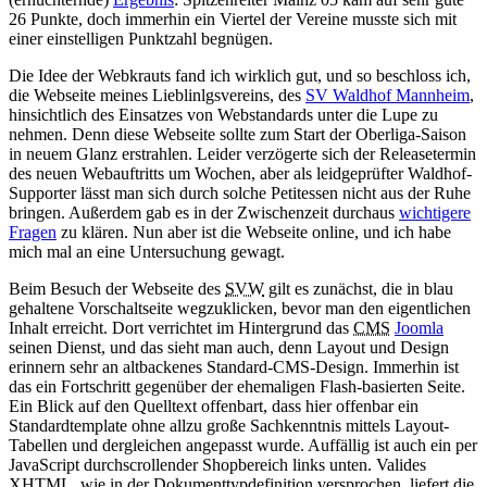
26 Punkte, doch immerhin ein Viertel der Vereine musste sich mit
einer einstelligen Punktzahl begnügen.
Die Idee der Webkrauts fand ich wirklich gut, und so beschloss ich,
die Webseite meines Lieblinlgsvereins, des
SV Waldhof Mannheim
,
hinsichtlich des Einsatzes von Webstandards unter die Lupe zu
nehmen. Denn diese Webseite sollte zum Start der Oberliga-Saison
in neuem Glanz erstrahlen. Leider verzögerte sich der Releasetermin
des neuen Webauftritts um Wochen, aber als leidgeprüfter Waldhof-
Supporter lässt man sich durch solche Petitessen nicht aus der Ruhe
bringen. Außerdem gab es in der Zwischenzeit durchaus
wichtigere
Fragen
zu klären. Nun aber ist die Webseite online, und ich habe
mich mal an eine Untersuchung gewagt.
Beim Besuch der Webseite des
SVW
gilt es zunächst, die in blau
gehaltene Vorschaltseite wegzuklicken, bevor man den eigentlichen
Inhalt erreicht. Dort verrichtet im Hintergrund das
CMS
Joomla
seinen Dienst, und das sieht man auch, denn Layout und Design
erinnern sehr an altbackenes Standard-CMS-Design. Immerhin ist
das ein Fortschritt gegenüber der ehemaligen Flash-basierten Seite.
Ein Blick auf den Quelltext offenbart, dass hier offenbar ein
Standardtemplate ohne allzu große Sachkenntnis mittels Layout-
Tabellen und dergleichen angepasst wurde. Auffällig ist auch ein per
JavaScript durchscrollender Shopbereich links unten. Valides
XHTML
, wie in der Dokumenttypdefinition versprochen, liefert die