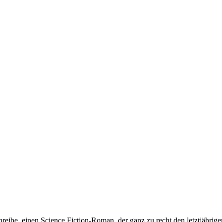
ibe, einen Science Fiction-Roman, der ganz zu recht den letztjährig