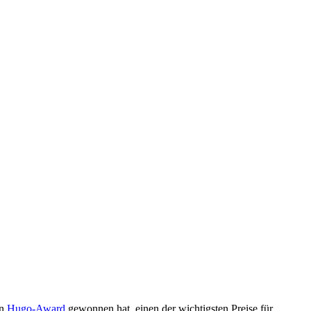
en
Hugo-Award
gewonnen hat, einen der wichtigsten Preise für