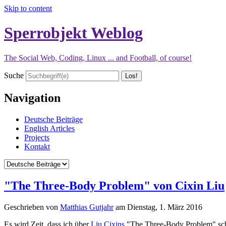
Skip to content
Sperrobjekt Weblog
The Social Web, Coding, Linux ... and Football, of course!
Suche
Navigation
Deutsche Beiträge
English Articles
Projects
Kontakt
"The Three-Body Problem" von Cixin Liu
Geschrieben von
Matthias Gutjahr
am
Dienstag, 1. März 2016
Es wird Zeit, dass ich über
Liu Cixins
"The Three-Body Problem" schre