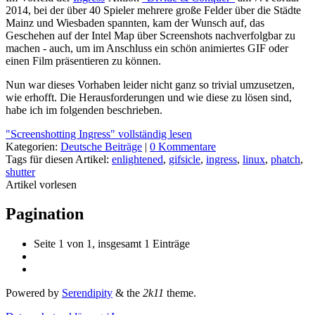
2014, bei der über 40 Spieler mehrere große Felder über die Städte
Mainz und Wiesbaden spannten, kam der Wunsch auf, das
Geschehen auf der Intel Map über Screenshots nachverfolgbar zu
machen - auch, um im Anschluss ein schön animiertes GIF oder
einen Film präsentieren zu können.
Nun war dieses Vorhaben leider nicht ganz so trivial umzusetzen,
wie erhofft. Die Herausforderungen und wie diese zu lösen sind,
habe ich im folgenden beschrieben.
"Screenshotting Ingress" vollständig lesen
Kategorien:
Deutsche Beiträge
|
0 Kommentare
Tags für diesen Artikel:
enlightened
,
gifsicle
,
ingress
,
linux
,
phatch
,
shutter
Artikel vorlesen
Pagination
Seite 1 von 1, insgesamt 1 Einträge
Powered by
Serendipity
& the
2k11
theme.