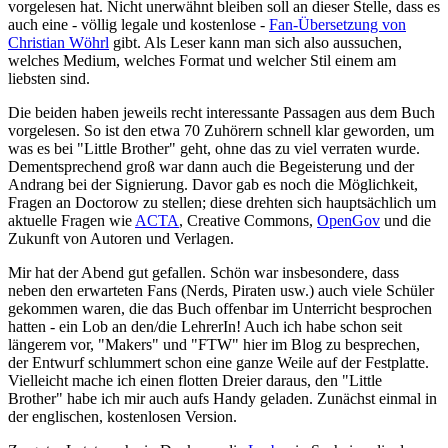
vorgelesen hat. Nicht unerwähnt bleiben soll an dieser Stelle, dass es
auch eine - völlig legale und kostenlose -
Fan-Übersetzung von
Christian Wöhrl
gibt. Als Leser kann man sich also aussuchen,
welches Medium, welches Format und welcher Stil einem am
liebsten sind.
Die beiden haben jeweils recht interessante Passagen aus dem Buch
vorgelesen. So ist den etwa 70 Zuhörern schnell klar geworden, um
was es bei "Little Brother" geht, ohne das zu viel verraten wurde.
Dementsprechend groß war dann auch die Begeisterung und der
Andrang bei der Signierung. Davor gab es noch die Möglichkeit,
Fragen an Doctorow zu stellen; diese drehten sich hauptsächlich um
aktuelle Fragen wie
ACTA
, Creative Commons,
OpenGov
und die
Zukunft von Autoren und Verlagen.
Mir hat der Abend gut gefallen. Schön war insbesondere, dass
neben den erwarteten Fans (Nerds, Piraten usw.) auch viele Schüler
gekommen waren, die das Buch offenbar im Unterricht besprochen
hatten - ein Lob an den/die LehrerIn! Auch ich habe schon seit
längerem vor, "Makers" und "FTW" hier im Blog zu besprechen,
der Entwurf schlummert schon eine ganze Weile auf der Festplatte.
Vielleicht mache ich einen flotten Dreier daraus, den "Little
Brother" habe ich mir auch aufs Handy geladen. Zunächst einmal in
der englischen, kostenlosen Version.