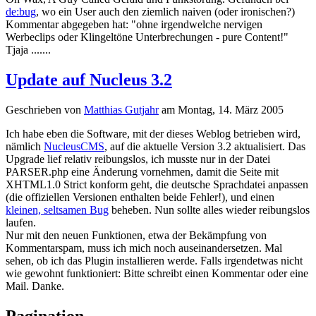
de:bug
, wo ein User auch den ziemlich naiven (oder ironischen?)
Kommentar abgegeben hat: "ohne irgendwelche nervigen
Werbeclips oder Klingeltöne Unterbrechungen - pure Content!"
Tjaja .......
Update auf Nucleus 3.2
Geschrieben von
Matthias Gutjahr
am
Montag, 14. März 2005
Ich habe eben die Software, mit der dieses Weblog betrieben wird,
nämlich
NucleusCMS
, auf die aktuelle Version 3.2 aktualisiert. Das
Upgrade lief relativ reibungslos, ich musste nur in der Datei
PARSER.php eine Änderung vornehmen, damit die Seite mit
XHTML1.0 Strict konform geht, die deutsche Sprachdatei anpassen
(die offiziellen Versionen enthalten beide Fehler!), und einen
kleinen, seltsamen Bug
beheben. Nun sollte alles wieder reibungslos
laufen.
Nur mit den neuen Funktionen, etwa der Bekämpfung von
Kommentarspam, muss ich mich noch auseinandersetzen. Mal
sehen, ob ich das Plugin installieren werde. Falls irgendetwas nicht
wie gewohnt funktioniert: Bitte schreibt einen Kommentar oder eine
Mail. Danke.
Pagination