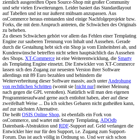
ziemlich ausgereiften Open Source-Shop mit großer Community
und sehr vielen Erweiterungen. Leider basiert das Standardlayout
auf Tabellen und ist nur äußerst mühsam anzupassen. Aus
osCommerce heraus entstanden sind einige Nachfolgeprojekte bzw.
Forks, die mit dem Anspruch antreten, die Schwächen des Originals
zu beheben.
Zu diesen Schwächen gehört vor allem das Fehlen einer Templating
Engine zur sauberen Trennung von Inhalt und Aussehen. Gerade
durch die Gestaltung hebt sich ein Shop ja vom Einheitsbrei ab, und
Kundenwünsche betreffen nicht selten hauptsächlich das Aussehen
des Shops.
XT-Commerce
ist eine Weiterentwicklung, die
Smarty
als Templating Engine einsetzt. Die Entwickler von XT-Commerce
lassen sich den Zugang zur neuesten Version ihrer Software
allerdings mit 89 Euro bezahlen und behindern die
Weiterverbreitung dieser Software massiv, auch unter
Androhung
von rechtlichen Schritten
(womit sie [
nicht nur
] meiner Meinung
nach gegen die GPL verstoßen). Natürlich will man den eigenen
Programmieraufwand gerne auch entlohnt haben, aber auf diese
zweifelhaft Weise ... Da ich solches Gebaren nicht gutheißen kann,
auf zur nächsten Alternative.
Die heißt
OSIS Online Shop
, ist ebenfalls ein Fork von
osCommerce, und wartet mit Smarty Templating,
ADOdb
Datenbank-Abstraktion und
RDF
-Support auf. Geld verlangen die
Entwickler hier nur für den Support, i.e. Zugang zum Support-
Forum. Das ist auch völlig in Ordnung so. Und wer sich schon