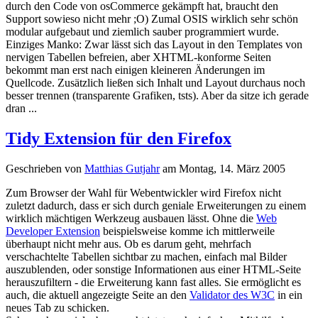
durch den Code von osCommerce gekämpft hat, braucht den
Support sowieso nicht mehr ;O) Zumal OSIS wirklich sehr schön
modular aufgebaut und ziemlich sauber programmiert wurde.
Einziges Manko: Zwar lässt sich das Layout in den Templates von
nervigen Tabellen befreien, aber XHTML-konforme Seiten
bekommt man erst nach einigen kleineren Änderungen im
Quellcode. Zusätzlich ließen sich Inhalt und Layout durchaus noch
besser trennen (transparente Grafiken, tsts). Aber da sitze ich gerade
dran ...
Tidy Extension für den Firefox
Geschrieben von
Matthias Gutjahr
am
Montag, 14. März 2005
Zum Browser der Wahl für Webentwickler wird Firefox nicht
zuletzt dadurch, dass er sich durch geniale Erweiterungen zu einem
wirklich mächtigen Werkzeug ausbauen lässt. Ohne die
Web
Developer Extension
beispielsweise komme ich mittlerweile
überhaupt nicht mehr aus. Ob es darum geht, mehrfach
verschachtelte Tabellen sichtbar zu machen, einfach mal Bilder
auszublenden, oder sonstige Informationen aus einer HTML-Seite
herauszufiltern - die Erweiterung kann fast alles. Sie ermöglicht es
auch, die aktuell angezeigte Seite an den
Validator des W3C
in ein
neues Tab zu schicken.