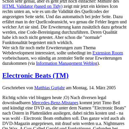
Schon sehr genial, aber es geht jetzt noch einfacher: Mithilfe des
HTML Validator (based on Tidy)
zeigt mir jetzt ein kleines Icon
rechts unten an, wie es um die Validität des Quellcodes der
angezeigten Seite steht. Und das automatisch bei jeder Seite. Dazu
erfährt man in der Quellcodeansicht, wo genau die Fehler liegen und
welcher Art sie sind. Die Erweiterung kann zusätzlich dazu gebracht
werden, eine Code-Bereinigung durchzuführen. Deren Qualität
habe ich noch nicht getestet. Aber schon die "normale"
Funktionalität begeistert mich wirklich.
Wer sich für noch mehr Erweiterungen zum Thema
Webdevelopment interessiert, sollte unbedingt im
Extension Room
vorbeischauen, wo ständig an zentraler Stelle neue Erweiterungen
dazukommen (via
Information Management Weblog
).
Electronic Beats (TM)
Geschrieben von
Matthias Gutjahr
am
Montag, 14. März 2005
Richtig schön viel bloggen heute ;O) Nach diversen legal
downloadbaren
Mercedes-Benz-Mixtapes
kommt jetzt Timo Beil
und kündigt eine DVD an, die unter dem Namen "Electronic Beats"
nach Ostern in Plattenläden ausliegen, dabei nichts kosten und - na
was wohl - Electronic Beats enthalten soll. Das ganze wird auch als
DVD-Magazin angepriesen, mit drauf sein werden u.a. Nightmares
On Wax, A Guy Called Gerald und Funkstörung. Gefunden bei