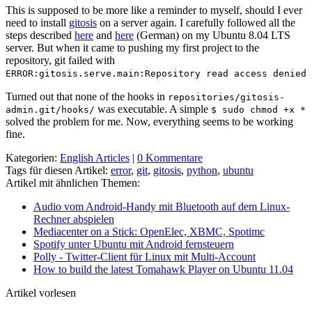
This is supposed to be more like a reminder to myself, should I ever
need to install
gitosis
on a server again. I carefully followed all the
steps described
here
and
here
(German) on my Ubuntu 8.04 LTS
server. But when it came to pushing my first project to the
repository, git failed with
ERROR:gitosis.serve.main:Repository read access denied
Turned out that none of the hooks in
repositories/gitosis-
was executable. A simple
admin.git/hooks/
$ sudo chmod +x *
solved the problem for me. Now, everything seems to be working
fine.
Kategorien:
English Articles
|
0 Kommentare
Tags für diesen Artikel:
error
,
git
,
gitosis
,
python
,
ubuntu
Artikel mit ähnlichen Themen:
Audio vom Android-Handy mit Bluetooth auf dem Linux-
Rechner abspielen
Mediacenter on a Stick: OpenElec, XBMC, Spotimc
Spotify unter Ubuntu mit Android fernsteuern
Polly - Twitter-Client für Linux mit Multi-Account
How to build the latest Tomahawk Player on Ubuntu 11.04
Artikel vorlesen