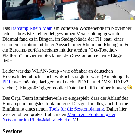
Das
Barcamp Rhein-Main
am vorletzen Wochenende im November
jeden Jahres ist zu einer liebgewonnen Veranstaltung geworden.
Diesmal fand es in Bingen, im Stadtgebäude der FH, statt, einer
schönen Location mit toller Aussicht über Rhein und Rheingau. Für
ein Barcamp perfekt geeignet mit der großen "Get-Together-
Plattform" im vierten Stock und den Sessionräumen eine Etage
tiefer.
Leider war das WLAN-Setup - wie offenbar an deutschen
Hochschulen üblich - nicht wirklich straightforward (Anleitung als
PDF
; wer möchte, darf gern mal nach "PEAP" und "MSCHAPv2"
suchen). Ein großzügiger mobiler Datentarif hilft darüber hinweg
Das Orga-Team ist mittlerweile so eingespielt, dass der Ablauf des
Barcamps reibungslos funktionierte. Das gilt für alles, auch für die
Einführung eines neuen
Tools für die Sessionplanung
. Daher hier
wiederholt ein großes Lob an den
Verein zur Förderung der
Netzkultur im Rhein-Main-Gebiet e. V.
!
Sessions