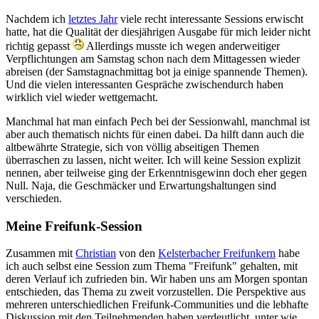
Nachdem ich
letztes Jahr
viele recht interessante Sessions erwischt
hatte, hat die Qualität der diesjährigen Ausgabe für mich leider nicht
richtig gepasst
Allerdings musste ich wegen anderweitiger
Verpflichtungen am Samstag schon nach dem Mittagessen wieder
abreisen (der Samstagnachmittag bot ja einige spannende Themen).
Und die vielen interessanten Gespräche zwischendurch haben
wirklich viel wieder wettgemacht.
Manchmal hat man einfach Pech bei der Sessionwahl, manchmal ist
aber auch thematisch nichts für einen dabei. Da hilft dann auch die
altbewährte Strategie, sich von völlig abseitigen Themen
überraschen zu lassen, nicht weiter. Ich will keine Session explizit
nennen, aber teilweise ging der Erkenntnisgewinn doch eher gegen
Null. Naja, die Geschmäcker und Erwartungshaltungen sind
verschieden.
Meine Freifunk-Session
Zusammen mit
Christian
von den
Kelsterbacher Freifunkern
habe
ich auch selbst eine Session zum Thema "Freifunk" gehalten, mit
deren Verlauf ich zufrieden bin. Wir haben uns am Morgen spontan
entschieden, das Thema zu zweit vorzustellen. Die Perspektive aus
mehreren unterschiedlichen Freifunk-Communities und die lebhafte
Diskussion mit den Teilnehmenden haben verdeutlicht, unter wie