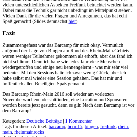
vielen unterschiedlichen Aspekten Freifunk betrachtet werden kann.
Dabei muss die Technik gar nicht unbedingt im Mittelpunkt stehen.
Vielen Dank für die vielen Fragen und Anregungen, das hat echt
Spaß gemacht! (Slides demnächst
hier
)
Fazit
Zusammengefasst war das Barcamp für mich okay. Vermutlich
aufgrund der Lage von Bingen am Rand des Rhein-Main-Gebiets
waren weniger Teilnehmer gekommen als erhofft, aber das fand ich
nicht schlimm. Denn ich habe wie jedes Jahr viele Menschen
wiedergetroffen und einige neu kennengelernt - was mir sehr viel
bedeutet. Mit den Sessions hatte ich zwar wenig Glück, aber ich
habe selbst mal wieder eine Session gehalten. Das hat mir und
hoffentlich allen Beteiligten Spaß gemacht.
Das Barcamp Rhein-Main 2016 soll wieder am vorletzten
Novemberwochenende stattfinden, eine Location und Sponsoren
werden bereits jetzt gesucht, denn es gilt: Nach dem Barcamp ist vor
dem Barcamp!
Kategorien:
Deutsche Beiträge
|
1 Kommentar
Tags für diesen Artikel:
barcamp
,
bcrm15
,
bingen
,
freifunk
,
rhein-
main
,
rheinmainrocks