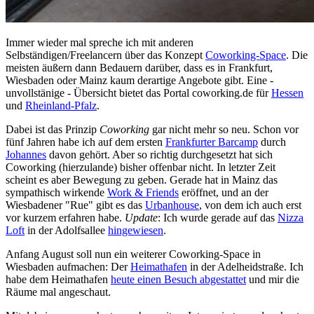
Immer wieder mal spreche ich mit anderen
Selbständigen/Freelancern über das Konzept
Coworking-Space
. Die
meisten äußern dann Bedauern darüber, dass es in Frankfurt,
Wiesbaden oder Mainz kaum derartige Angebote gibt. Eine -
unvollstänige - Übersicht bietet das Portal coworking.de für
Hessen
und
Rheinland-Pfalz
.
Dabei ist das Prinzip
Coworking
gar nicht mehr so neu. Schon vor
fünf Jahren habe ich auf dem ersten
Frankfurter Barcamp
durch
Johannes
davon gehört. Aber so richtig durchgesetzt hat sich
Coworking (hierzulande) bisher offenbar nicht. In letzter Zeit
scheint es aber Bewegung zu geben. Gerade hat in Mainz das
sympathisch wirkende
Work & Friends
eröffnet, und an der
Wiesbadener "Rue" gibt es das
Urbanhouse
, von dem ich auch erst
vor kurzem erfahren habe.
Update
: Ich wurde gerade auf das
Nizza
Loft
in der Adolfsallee
hingewiesen
.
Anfang August soll nun ein weiterer Coworking-Space in
Wiesbaden aufmachen: Der
Heimathafen
in der Adelheidstraße. Ich
habe dem Heimathafen
heute einen Besuch abgestattet
und mir die
Räume mal angeschaut.