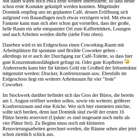
Mit dabei waren noch etwa zehn weitere Interessierte, so dass heute
schon erste Kontakte geknüpft werden konnten. Mitgründer
Dominik empfing uns im geplanten Café, dessen Eröffnung sich
aufgrund von Bauauflagen noch etwas verzögern wird. Mit etwas
Fantasie kann man sich aber schon gut vorstellen, dass der große,
helle Raum ein sehr entspannter Ort zum Kaffeetrinken, Loungen
und auch Arbeiten werden dürfte (siehe Foto oben).
Daneben wird es im Erdgeschoss einen Coworking-Raum mit
Arbeitsplätzen für spontane und flexible Coworker geben -
allerdings ist er auch der Durchgang zur Café-Toilette, so dass hier
gute Konzentrationsfähigkeit gefragt ist. Oder gute Kopfhörer
Andererseits kann hier für kleines Geld ein Großteil der Infrastruktur
mitgenutzt werden: Drucker, Konferenzraum usw. Ebenfalls im
Erdgeschoss liegt ein weiterer Arbeitsraum für vier "feste"
Coworker.
Im Stockwerk darüber befindet sich das Gros der Büros, die bereits
am 1. August eröffnet werden sollen, sowie ein weiterer, größerer
Konferenzraum und eine Küche. Wer sich hier einmieten möchte,
sollte sich beeilen, denn laut Dominik sind zwölf der ersten 16
Plätze bereits reserviert (
Update
: es sind insgesamt noch mehr als
vier Plätze frei). Zu Beginn muss noch mit kleineren
Renovierungsarbeiten gerechnet werden, die Räume sehen aber jetzt
schon ziemlich schick aus.