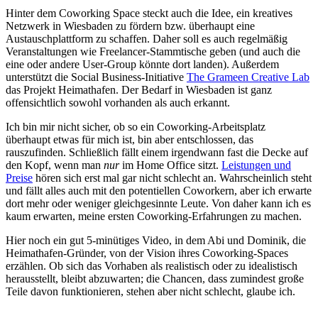
Hinter dem Coworking Space steckt auch die Idee, ein kreatives
Netzwerk in Wiesbaden zu fördern bzw. überhaupt eine
Austauschplattform zu schaffen. Daher soll es auch regelmäßig
Veranstaltungen wie Freelancer-Stammtische geben (und auch die
eine oder andere User-Group könnte dort landen). Außerdem
unterstützt die Social Business-Initiative
The Grameen Creative Lab
das Projekt Heimathafen. Der Bedarf in Wiesbaden ist ganz
offensichtlich sowohl vorhanden als auch erkannt.
Ich bin mir nicht sicher, ob so ein Coworking-Arbeitsplatz
überhaupt etwas für mich ist, bin aber entschlossen, das
rauszufinden. Schließlich fällt einem irgendwann fast die Decke auf
den Kopf, wenn man
nur
im Home Office sitzt.
Leistungen und
Preise
hören sich erst mal gar nicht schlecht an. Wahrscheinlich steht
und fällt alles auch mit den potentiellen Coworkern, aber ich erwarte
dort mehr oder weniger gleichgesinnte Leute. Von daher kann ich es
kaum erwarten, meine ersten Coworking-Erfahrungen zu machen.
Hier noch ein gut 5-minütiges Video, in dem Abi und Dominik, die
Heimathafen-Gründer, von der Vision ihres Coworking-Spaces
erzählen. Ob sich das Vorhaben als realistisch oder zu idealistisch
herausstellt, bleibt abzuwarten; die Chancen, dass zumindest große
Teile davon funktionieren, stehen aber nicht schlecht, glaube ich.