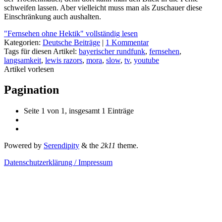
schweifen lassen. Aber vielleicht muss man als Zuschauer diese
Einschränkung auch aushalten.
"Fernsehen ohne Hektik" vollständig lesen
Kategorien:
Deutsche Beiträge
|
1 Kommentar
Tags für diesen Artikel:
bayerischer rundfunk
,
fernsehen
,
langsamkeit
,
lewis razors
,
mora
,
slow
,
tv
,
youtube
Artikel vorlesen
Pagination
Seite 1 von 1, insgesamt 1 Einträge
Powered by
Serendipity
& the
2k11
theme.
Datenschutzerklärung / Impressum