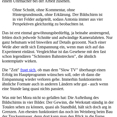
einem Uhrmacher bei der Arbeit zusehen.
Ohne Schnitt, ohne Kommentar, ohne
Hintergrundmusik, ohne Erklärung. Der Bildschirm ist
in vier Felder aufgeteilt, sodass Antonia immer aus vier
Perspektiven gleichzeitig zu beobachten ist.
Das ist erst einmal gewöhnungsbedürftig, ja beinahe anstrengend,
fehlen doch jedwede Schnitte und aufwändige Kamerafahrten. Nur
ganz behutsam wird bisweilen auf Details gezoomt. Nach einer
Weile aber stellt sich Entspannung ein, wenn man sich auf das
Experiment einlässt. Vergleichbar ist das Gesehene mit den fast
schon legendären "Schönsten Bahnstrecken", die ähnlich
kontemplativ wirken.
Die "Zeit"
fragt sich
, ob man dem "Slow TV" überhaupt einen
Erfolg im Hauptprogramm wünschen soll, oder ob dann die
Entspannung wieder verloren gehe. Immerhin funktionierten
ähnliche Formate auch in anderen Ländern sehr gut - auch wenn
eine Stunde lang quasi nichts passiert.
Was mir bei Mora nicht so gefallen hat: Die Aufteilung des
Bildschirms in vier Bilder. Der Gewinn, die Werkstatt ständig in der
Totalen sehen zu können, quasi als Standbild, hält sich doch arg in
Grenzen. Am ehesten funktioniert das noch im Weinberg beim Bau
der Trockenmauer, denn dort kann man den Blick in die Ferne