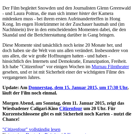
Der Film begleitet Snowden und den Journalisten Glenn Greenwald
- und Laura Poitras, die man sich immer
hinter
der Kamera
mitdenken muss - bei ihrem ersten Aufeinandertreffen in Hong
Kong. Im engen Hotelzimmer ist der Zuschauer hautnah und (im
Nachhinein) live in den entscheidenden Momenten dabei, die den
Skandal und die Berichterstattung darüber in Gang bringen.
Diese Momente sind tatsächlich noch keine 20 Monate her, und
doch haben sie die Welt von uns allen verändert. Insbesondere von
uns allen, die wir große Hoffnungen hatten - und haben -
hinsichtlich des Internets und Demokratie, Emanzipation, Freiheit.
Ich habe "Citizenfour" vor einigen Wochen im
Murnau Filmtheater
gesehen, und er ist mit Sicherheit einer der wichtigsten Filme des
vergangenen Jahres.
Update: Am
Donnerstag, dem 15. Januar 2015, um 17:30 Uhr
,
läuft der Film noch einmal.
Morgen Abend, am Sonntag, dem 11. Januar 2015, zeigt das
Wiesbadener Caligari-Kino
Citizenfour
um 20 Uhr. Für
Kurzentschlossene gibt es mit Sicherheit noch Karten - nutzt die
Chance!
"Citizenfour" vollständig lesen