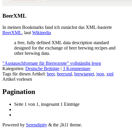
BeerXML
In meinen Bookmarks fand ich zunächst das XML-basierte
BeerXML
, laut
Wikipedia
a free, fully defined XML data description standard
designed for the exchange of beer brewing recipes and
other brewing data.
"Austauschformate für Bierrezepte" vollständig lesen
Kategorien:
Deutsche Beiträge
|
3 Kommentare
Tags für diesen Artikel:
beer
,
beerxml
,
brewtarget
,
json
,
xml
Artikel vorlesen
Pagination
Seite 1 von 1, insgesamt 1 Einträge
Powered by
Serendipity
& the
2k11
theme.