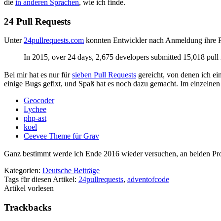
die
in anderen Sprachen
, wie ich finde.
24 Pull Requests
Unter
24pullrequests.com
konnten Entwickler nach Anmeldung ihre 
In 2015, over 24 days, 2,675 developers submitted 15,018 pull r
Bei mir hat es nur für
sieben Pull Requests
gereicht, von denen ich e
einige Bugs gefixt, und Spaß hat es noch dazu gemacht. Im einzelnen
Geocoder
Lychee
php-ast
koel
Ceevee Theme für Grav
Ganz bestimmt werde ich Ende 2016 wieder versuchen, an beiden Proj
Kategorien:
Deutsche Beiträge
Tags für diesen Artikel:
24pullrequests
,
adventofcode
Artikel vorlesen
Trackbacks