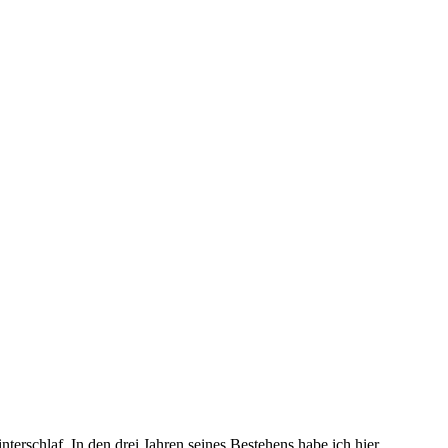
terschlaf. In den drei Jahren seines Bestehens habe ich hier