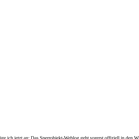
 ich jetzt an: Das Sperrobjekt-Weblog geht vorerst offiziell in den Win