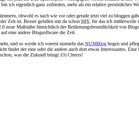
n ich eigentlich ganz zufrieden, mehr als ein relative persönliches Web
 kümmern, obwohl es nach wie vor oder gerade jetzt viel zu bloggen g
er Zeit ist. Besser gefallen mir da schon
S9Y
, für das ich mittlerweil
.0 neue Maßstäbe hinsichtlich der Bedienungsfreundlichkeit von Blogsoft
auf eine andere Blogsoftware die Zeit.
mehr, und so werde ich vorerst nurmehr das
NUMBlog
hegen und pflege
leicht findet der eine oder die andere auch dort etwas Interessantes. E
 schon, was die Zukunft bringt ;O) Cheers!