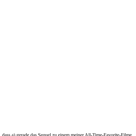
 dass a) gerade das Sequel zu einem meiner All-Time-Favorite-Filme,