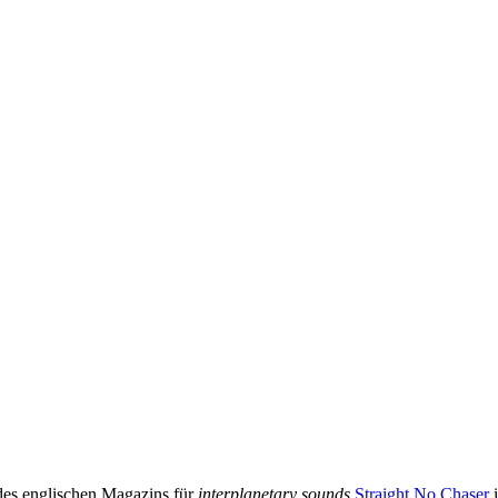
des englischen Magazins für
interplanetary sounds
Straight No Chaser
i