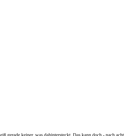
weiß gerade keiner, was dahintersteckt. Das kann doch - nach acht