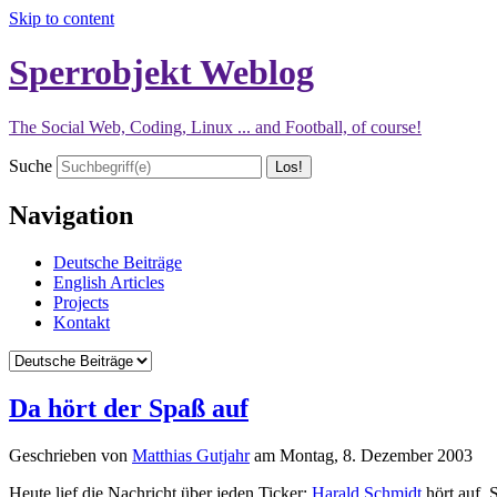
Skip to content
Sperrobjekt Weblog
The Social Web, Coding, Linux ... and Football, of course!
Suche
Navigation
Deutsche Beiträge
English Articles
Projects
Kontakt
Da hört der Spaß auf
Geschrieben von
Matthias Gutjahr
am
Montag, 8. Dezember 2003
Heute lief die Nachricht über jeden Ticker:
Harald Schmidt
hört auf. 