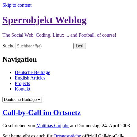
Skip to content
Sperrobjekt Weblog
The Social Web, Coding, Linux ... and Football, of course!
Suche
Navigation
Deutsche Beiträge
English Articles
Projects
Kontakt
Call-by-Call im Ortsnetz
Geschrieben von
Matthias Gutjahr
am
Donnerstag, 24. April 2003
Seit heute gibt es auch für
Ortsgespräche
offiziell Call-by-Call-