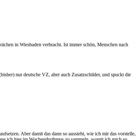
rächen in Wiesbaden verbracht. Ist immer schön, Menschen nach
 (bisher) nur deutsche VZ, aber auch Zusatzschilder, und spuckt die
aufsetzen. Aber damit das dann so aussieht, wie ich mir das vorstelle,
 plane ich hier im Wochenrhythmus zu sammeln, womit ich mich so