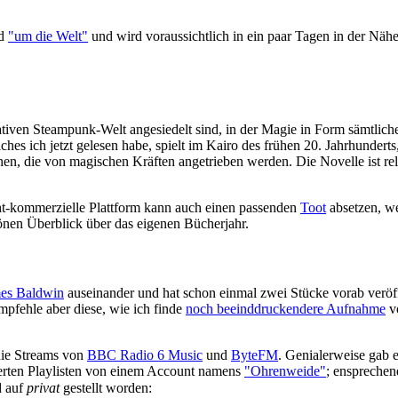
ad
"um die Welt"
und wird voraussichtlich in ein paar Tagen in der Nähe
rnativen Steampunk-Welt angesiedelt sind, in der Magie in Form sämtlich
lches ich jetzt gelesen habe, spielt im Kairo des frühen 20. Jahrhunder
n, die von magischen Kräften angetrieben werden. Die Novelle ist relat
ht-kommerzielle Plattform kann auch einen passenden
Toot
absetzen, we
önen Überblick über das eigenen Bücherjahr.
es Baldwin
auseinander und hat schon einmal zwei Stücke vorab veröff
empfehle aber diese, wie ich finde
noch beeinddruckendere Aufnahme
vo
die Streams von
BBC Radio 6 Music
und
ByteFM
. Genialerweise gab e
sierten Playlisten von einem Account namens
"Ohrenweide"
; ensprechen
d auf
privat
gestellt worden: