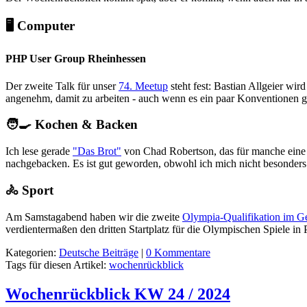
🖥️ Computer
PHP User Group Rheinhessen
Der zweite Talk für unser
74. Meetup
steht fest: Bastian Allgeier w
angenehm, damit zu arbeiten - auch wenn es ein paar Konventionen g
🧑‍🍳 Kochen & Backen
Ich lese gerade
"Das Brot"
von Chad Robertson, das für manche eine A
nachgebacken. Es ist gut geworden, obwohl ich mich nicht besonders
🚴 Sport
Am Samstagabend haben wir die zweite
Olympia-Qualifikation im Ge
verdientermaßen den dritten Startplatz für die Olympischen Spiele in P
Kategorien:
Deutsche Beiträge
|
0 Kommentare
Tags für diesen Artikel:
wochenrückblick
Wochenrückblick KW 24 / 2024