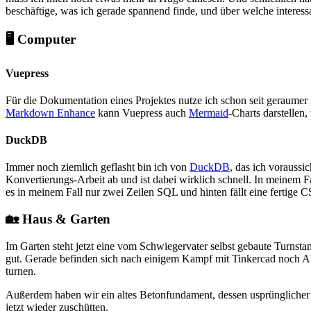
beschäftige, was ich gerade spannend finde, und über welche interessa
🖥️ Computer
Vuepress
Für die Dokumentation eines Projektes nutze ich schon seit geraumer
Markdown Enhance
kann Vuepress auch
Mermaid
-Charts darstellen,
DuckDB
Immer noch ziemlich geflasht bin ich von
DuckDB
, das ich voraussi
Konvertierungs-Arbeit ab und ist dabei wirklich schnell. In meinem F
es in meinem Fall nur zwei Zeilen SQL und hinten fällt eine fertige C
🏡 Haus & Garten
Im Garten steht jetzt eine vom Schwiegervater selbst gebaute Turnsta
gut. Gerade befinden sich nach einigem Kampf mit Tinkercad noch Ab
turnen.
Außerdem haben wir ein altes Betonfundament, dessen usprünglicher
jetzt wieder zuschütten.