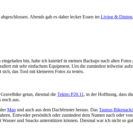
¹ abgeschlossen. Abends gab es daher lecker Essen im
Living & Dining
eingeladen bin, habe ich knietief in meinen Backups nach alten Fotos g
rafiert mit sehr einfachem Equipment. Um die zumindest teilweise aufz
 sich, das Tool mit kleineren Fotos zu testen.
s Gravelbike getan, diesmal die
Tektro P20.11
, in der Hoffnung, dass di
s noch aus.
 der
Map
und auch aus dem Dachfenster heraus. Das
Taunus Bikepack
ahren. Entweder persönlich oder zumindest dem Namen nach oder von 
Wasser und Snacks unterstützen können. Diesmal war ich nicht so gut v