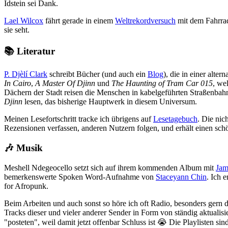
Idstein sei Dank.
Lael Wilcox
fährt gerade in einem
Weltrekordversuch
mit dem Fahrr
sie seht.
📚 Literatur
P. Djèlí Clark
schreibt Bücher (und auch ein
Blog
), die in einer alte
In Cairo
,
A Master Of Djinn
und
The Haunting of Tram Car 015
, we
Dächern der Stadt reisen die Menschen in kabelgeführten Straßenbahne
Djinn
lesen, das bisherige Hauptwerk in diesem Universum.
Meinen Lesefortschritt tracke ich übrigens auf
Lesetagebuch
. Die nic
Rezensionen verfassen, anderen Nutzern folgen, und erhält einen sch
🎶 Musik
Meshell Ndegeocello setzt sich auf ihrem kommenden Album mit
Jam
bemerkenswerte Spoken Word-Aufnahme von
Staceyann Chin
. Ich 
for Afropunk.
Beim Arbeiten und auch sonst so höre ich oft Radio, besonders gern 
Tracks dieser und vieler anderer Sender in Form von ständig aktuali
"posteten", weil damit jetzt offenbar Schluss ist 😭 Die Playlisten sin