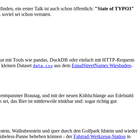
den, ein erster Talk ist auch schon öffentlich:
"State of TYPO3"
oviel sei schon verraten.
ch gut mit Tools wie pandas, DuckDB oder einfach mit HTTP-Requests
m kleinen Dataset
aus dem
EqualStreetNames Wiesbaden
-
data.csv
v entspannter Brautag, und mit der neuen Kühlschlange aus Edelstahl
ei, das Bier ist mittlerweile trinkbar und: sogar richtig gut
tein, Wallrabenstein und quer durch den Golfpark Idstein und wieder
e Tubeless-Panne beheben können - der
Fahrrad-Werkzeug-Station
in