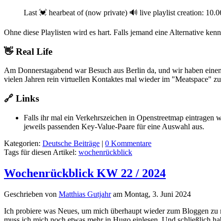
Last 💓 hearbeat of (now private) 🔊 live playlist creation: 10
Ohne diese Playlisten wird es hart. Falls jemand eine Alternative kennt,
👋 Real Life
Am Donnerstagabend war Besuch aus Berlin da, und wir haben einen
vielen Jahren rein virtuellen Kontaktes mal wieder im "Meatspace" zu 
🔗 Links
Falls ihr mal ein Verkehrszeichen in Openstreetmap eintragen w
jeweils passenden Key-Value-Paare für eine Auswahl aus.
Kategorien:
Deutsche Beiträge
|
0 Kommentare
Tags für diesen Artikel:
wochenrückblick
Wochenrückblick KW 22 / 2024
Geschrieben von
Matthias Gutjahr
am
Montag, 3. Juni 2024
Ich probiere was Neues, um mich überhaupt wieder zum Bloggen zu mo
muss ich mich noch etwas mehr in Hugo einlesen. Und schließlich hab