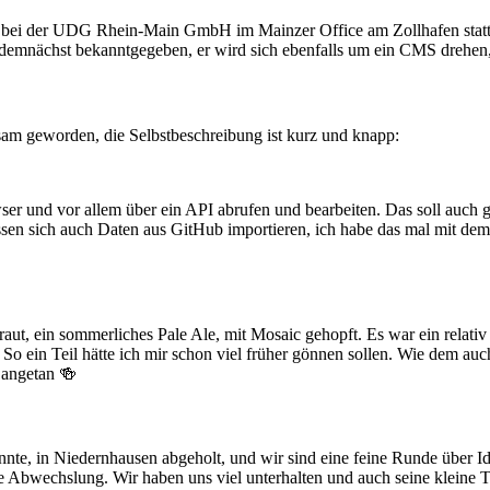
 bei der UDG Rhein-Main GmbH im Mainzer Office am Zollhafen stattfin
demnächst bekanntgegeben, er wird sich ebenfalls um ein CMS drehen, s
m geworden, die Selbstbeschreibung ist kurz und knapp:
rowser und vor allem über ein API abrufen und bearbeiten. Das soll au
assen sich auch Daten aus GitHub importieren, ich habe das mal mit de
aut, ein sommerliches Pale Ale, mit Mosaic gehopft. Es war ein relati
o ein Teil hätte ich mir schon viel früher gönnen sollen. Wie dem auch s
 angetan 🍻
te, in Niedernhausen abgeholt, und wir sind eine feine Runde über Ids
höne Abwechslung. Wir haben uns viel unterhalten und auch seine klein