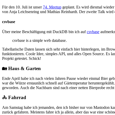
Für den 10. Juli ist unser
74. Meetup
geplant. Es wird diesmal wieder
von Anja Leichsenring und Mathias Reinhardt. Der zweite Talk wird 
csvbase
Über meine Beschäftigung mit DuckDB bin ich auf
csvbase
aufmerksa
csvbase is a simple web database.
Tabellarische Daten lassen sich sehr einfach hier hinterlegen, im B
funktionieren. Coole Idee, simples API, und alles Open Source. Es l
Projekt getestet. Schick!
🏡 Haus & Garten
Ende April habe ich nach vielen Jahren Pause wieder einmal Bier gebr
war die Würze erstaunlich schnell auf Gärtemperatur heruntergekühlt. S
geworden. Auch die Nachbarn sind nach einer netten Bierprobe recht
🚴 Fahrrad
Am Samstag habe ich jemanden, den ich bisher nur von Mastodon kann
zurück gefahren. Meistens fahre ich ja allein, aber das war eine sc