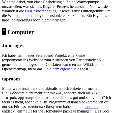
Wir sind dabei, von einer Gasheizung auf eine Wärmepumpe
umzustellen, was sich als längerer Prozess herausstellt. Nun wurde
zumindest die
Heizlastberechnung
unseres Hauses durchgeführt, um
die Wärmepumpe richtig dimensionieren zu können. Ein Ergebnis
habe ich allerdings noch nicht vorliegen.
🖥️ Computer
Jumelages
Ich habe mein neues Feierabend-Projekt, eine kleine
(experimentelle) Webseite zum Auffinden von Partnerstädten/-
gemeinden online gestellt. Die Daten stammen aus Wikidata und
Openstreetmap, mehr dazu
in einem eigenen Blogpost
.
taproom
Mittlerweile installiere und aktualisiere ich Pakete auf meinem
Linux-System nicht mehr nur mit
, sondern auch als
,
apt
snap
,
und
. Ob das gut und sinnvoll ist? Ich
flatpak
AppImage
Homebrew
weiß es nicht, aber aktuellste Programmversionen bekomme ich oft
nur so. Für das
-Ökosystem habe ich nun
taproom
Homebrew
entdeckt, ein "TUI for the Homebrew package manager". Das Tool