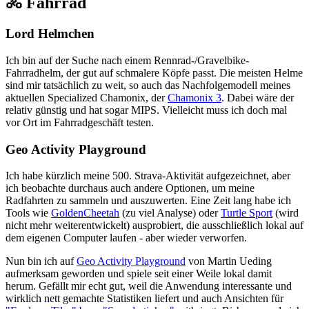
🚴 Fahrrad
Lord Helmchen
Ich bin auf der Suche nach einem Rennrad-/Gravelbike-
Fahrradhelm, der gut auf schmalere Köpfe passt. Die meisten Helme
sind mir tatsächlich zu weit, so auch das Nachfolgemodell meines
aktuellen Specialized Chamonix, der
Chamonix 3
. Dabei wäre der
relativ günstig und hat sogar MIPS. Vielleicht muss ich doch mal
vor Ort im Fahrradgeschäft testen.
Geo Activity Playground
Ich habe kürzlich meine 500. Strava-Aktivität aufgezeichnet, aber
ich beobachte durchaus auch andere Optionen, um meine
Radfahrten zu sammeln und auszuwerten. Eine Zeit lang habe ich
Tools wie
GoldenCheetah
(zu viel Analyse) oder
Turtle Sport
(wird
nicht mehr weiterentwickelt) ausprobiert, die ausschließlich lokal auf
dem eigenen Computer laufen - aber wieder verworfen.
Nun bin ich auf
Geo Activity Playground
von Martin Ueding
aufmerksam geworden und spiele seit einer Weile lokal damit
herum. Gefällt mir echt gut, weil die Anwendung interessante und
wirklich nett gemachte Statistiken liefert und auch Ansichten für