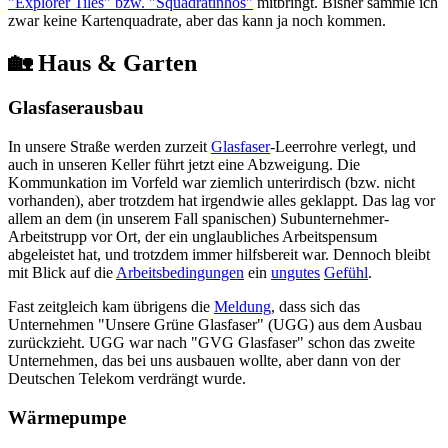
"Explorer Tiles" bzw. "Squadratinhos"
mitbringt. Bisher sammle ich
zwar keine Kartenquadrate, aber das kann ja noch kommen.
🏡 Haus & Garten
Glasfaserausbau
In unsere Straße werden zurzeit
Glasfaser
-Leerrohre verlegt, und
auch in unseren Keller führt jetzt eine Abzweigung. Die
Kommunkation im Vorfeld war ziemlich unterirdisch (bzw. nicht
vorhanden), aber trotzdem hat irgendwie alles geklappt. Das lag vor
allem an dem (in unserem Fall spanischen) Subunternehmer-
Arbeitstrupp vor Ort, der ein unglaubliches Arbeitspensum
abgeleistet hat, und trotzdem immer hilfsbereit war. Dennoch bleibt
mit Blick auf die
Arbeitsbedingungen
ein
ungutes
Gefühl
.
Fast zeitgleich kam übrigens die
Meldung
, dass sich das
Unternehmen "Unsere Grüne Glasfaser" (UGG) aus dem Ausbau
zurückzieht. UGG war nach "GVG Glasfaser" schon das zweite
Unternehmen, das bei uns ausbauen wollte, aber dann von der
Deutschen Telekom verdrängt wurde.
Wärmepumpe