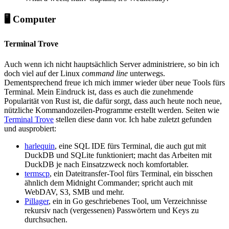
🖥️ Computer
Terminal Trove
Auch wenn ich nicht hauptsächlich Server administriere, so bin ich
doch viel auf der Linux
command line
unterwegs.
Dementsprechend freue ich mich immer wieder über neue Tools fürs
Terminal. Mein Eindruck ist, dass es auch die zunehmende
Popularität von Rust ist, die dafür sorgt, dass auch heute noch neue,
nützliche Kommandozeilen-Programme erstellt werden. Seiten wie
Terminal Trove
stellen diese dann vor. Ich habe zuletzt gefunden
und ausprobiert:
harlequin
, eine SQL IDE fürs Terminal, die auch gut mit
DuckDB und SQLite funktioniert; macht das Arbeiten mit
DuckDB je nach Einsatzzweck noch komfortabler.
termscp
, ein Dateitransfer-Tool fürs Terminal, ein bisschen
ähnlich dem Midnight Commander; spricht auch mit
WebDAV, S3, SMB und mehr.
Pillager
, ein in Go geschriebenes Tool, um Verzeichnisse
rekursiv nach (vergessenen) Passwörtern und Keys zu
durchsuchen.