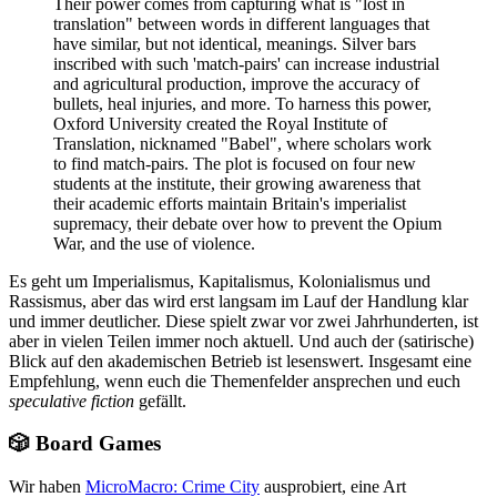
Their power comes from capturing what is "lost in
translation" between words in different languages that
have similar, but not identical, meanings. Silver bars
inscribed with such 'match-pairs' can increase industrial
and agricultural production, improve the accuracy of
bullets, heal injuries, and more. To harness this power,
Oxford University created the Royal Institute of
Translation, nicknamed "Babel", where scholars work
to find match-pairs. The plot is focused on four new
students at the institute, their growing awareness that
their academic efforts maintain Britain's imperialist
supremacy, their debate over how to prevent the Opium
War, and the use of violence.
Es geht um Imperialismus, Kapitalismus, Kolonialismus und
Rassismus, aber das wird erst langsam im Lauf der Handlung klar
und immer deutlicher. Diese spielt zwar vor zwei Jahrhunderten, ist
aber in vielen Teilen immer noch aktuell. Und auch der (satirische)
Blick auf den akademischen Betrieb ist lesenswert. Insgesamt eine
Empfehlung, wenn euch die Themenfelder ansprechen und euch
speculative fiction
gefällt.
🎲 Board Games
Wir haben
MicroMacro: Crime City
ausprobiert, eine Art