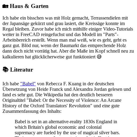
🏡 Haus & Garten
Ich habe ein bisschen was mit Holz gemacht, Terrassendielen mit
der Japansäge gekürzt und grau lasiert, die Kreissäge konnte im
Regal bleiben. Zuvor habe ich mich mithilfe einiger Video-Tutorials
weiter in FreeCAD reingefuchst und das Modell im "Parts"-
Arbeitsbereich erstellt. Wenn man mal weiß, wie es geht, geht es
ganz gut. Blöd nur, wenn der Baumarkt das entsprechende Holz
dann doch nicht vorrätig hat. Aber die Maße im Kopf schnell neu zu
kalkulieren hat glücklicherweise gut funktioniert 😅
📚 Literatur
Ich habe
"Babel"
von Rebecca F. Kuang in der deutschen
Übersetzung von Heide Franck und Alexandra Jordan gelesen und
fand es sehr gut. Die Wikipedia hat den deutlich besseren
Originaltitel "Babel: Or the Necessity of Violence: An Arcane
History of the Oxford Translators' Revolution" und eine gute
Zusammenfassung des Inhalts:
Babel is set in an alternative-reality 1830s England in
which Britain's global economic and colonial
supremacy are fueled by the use of magical silver bars.