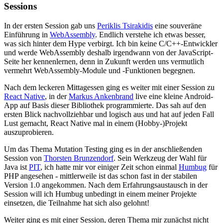
Sessions
In der ersten Session gab uns
Periklis Tsirakidis
eine souveräne
Einführung in
WebAssembly
. Endlich verstehe ich etwas besser,
was sich hinter dem Hype verbirgt. Ich bin keine C/C++-Entwickler
und werde WebAssembly deshalb irgendwann von der JavaScript-
Seite her kennenlernen, denn in Zukunft werden uns vermutlich
vermehrt WebAssembly-Module und -Funktionen begegnen.
Nach dem leckeren Mittagessen ging es weiter mit einer Session zu
React Native
, in der
Markus Ankenbrand
live eine kleine Android-
App auf Basis dieser Bibliothek programmierte. Das sah auf den
ersten Blick nachvollziehbar und logisch aus und hat auf jeden Fall
Lust gemacht, React Native mal in einem (Hobby-)Projekt
auszuprobieren.
Um das Thema Mutation Testing ging es in der anschließenden
Session von
Thorsten Brunzendorf
. Sein Werkzeug der Wahl für
Java ist
PIT
, ich hatte mir vor einiger Zeit schon einmal
Humbug
für
PHP angesehen - mittlerweile ist das schon fast in der stabilen
Version 1.0 angekommen. Nach dem Erfahrungsaustausch in der
Session will ich Humbug unbedingt in einem meiner Projekte
einsetzen, die Teilnahme hat sich also gelohnt!
Weiter ging es mit einer Session, deren Thema mir zunächst nicht