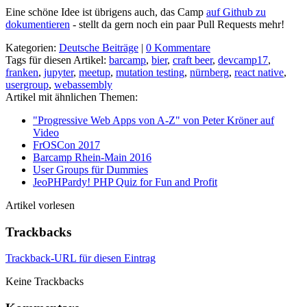
Eine schöne Idee ist übrigens auch, das Camp
auf Github zu
dokumentieren
- stellt da gern noch ein paar Pull Requests mehr!
Kategorien:
Deutsche Beiträge
|
0 Kommentare
Tags für diesen Artikel:
barcamp
,
bier
,
craft beer
,
devcamp17
,
franken
,
jupyter
,
meetup
,
mutation testing
,
nürnberg
,
react native
,
usergroup
,
webassembly
Artikel mit ähnlichen Themen:
"Progressive Web Apps von A-Z" von Peter Kröner auf
Video
FrOSCon 2017
Barcamp Rhein-Main 2016
User Groups für Dummies
JeoPHPardy! PHP Quiz for Fun and Profit
Artikel vorlesen
Trackbacks
Trackback-URL für diesen Eintrag
Keine Trackbacks