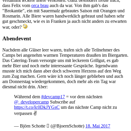
verdammt leckere Biere verkosten. Ganz besonders freute mich,
dass Felix vom
orca brau
auch da war. Von ihm gab's das
"Brokantie", ein mit Sauermalz gebrautes Saison mit Orangen und
Rosmarin. Alle Biere waren handwerklich gebraut und haben sehr
gut geschmeckt, wie es in Franken ja auch nicht anders zu erwarten
war, oder?
Abendevent
Nachdem alle Gläser leer waren, trafen sich alle Teilnehmer des
Camps bei angenehm warmen Temperaturen draußen im Biergarten.
Das Catering-Team versorgte uns mit leckerem Grillgut, es gab
mehr Bier und noch mehr interessante Gespräche. Irgendwann
musste ich mich dann aber doch schweren Herzens auf den Weg
zum Zug machen. Gern wäre ich noch länger geblieben und auch
am Donnerstag wiedergekommen, doch mehr als ein Tag war
diesmal nicht drin. Aber:
Während dem
#devcamp17
= vor dem nächsten
@_developercamp
Subscribe auf
https://t.co/Ic0DkJYGsC
um das nächste Camp nicht zu
verpassen ✌️
— Björn Schotte  (@BjoernSchotte)
18. Mai 2017