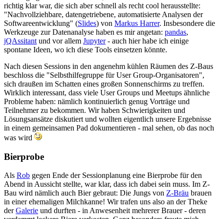
richtig klar war, die sich aber schnell als recht cool herausstellte:
"Nachvollziehbare, datengetriebene, automatisierte Analysen der
Softwareentwicklung" (
Slides
) von
Markus Harrer
. Insbesondere die
Werkzeuge zur Datenanalyse haben es mir angetan:
pandas
,
jQAssitant
und vor allem
Jupyter
- auch hier habe ich einige
spontane Ideen, wo ich diese Tools einsetzen könnte.
Nach diesen Sessions in den angenehm kühlen Räumen des Z-Baus
beschloss die "Selbsthilfegruppe für User Group-Organisatoren",
sich draußen im Schatten eines großen Sonnenschirms zu treffen.
Wirklich interessant, dass viele User Groups und Meetups ähnliche
Probleme haben: nämlich kontinuierlich genug Vorträge und
Teilnehmer zu bekommen. Wir haben Schwierigkeiten und
Lösungsansätze diskutiert und wollten eigentlich unsere Ergebnisse
in einem gemeinsamen Pad dokumentieren - mal sehen, ob das noch
was wird
Bierprobe
Als
Rob
gegen Ende der Sessionplanung eine Bierprobe für den
Abend in Aussicht stellte, war klar, dass ich dabei sein muss. Im Z-
Bau wird nämlich auch Bier gebraut: Die Jungs von
Z-Bräu
brauen
in einer ehemaligen Milchkanne! Wir trafen uns also an der Theke
der
Galerie
und durften - in Anwesenheit mehrerer Brauer - deren