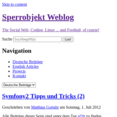
Skip to content
Sperrobjekt Weblog
The Social Web, Coding, Linux ... and Football, of course!
Suche
Navigation
Deutsche Beiträge
English Articles
Projects
Kontakt
Symfony2 Tipps und Tricks (2)
Geschrieben von
Matthias Gutjahr
am
Sonntag, 1. Juli 2012
Alle Beiträge dieser Serie sind unter dem Tag
sf2tt
zu finden.