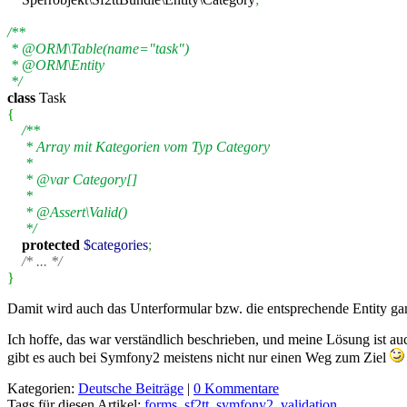
/**
* @ORM\Table(name="task")
* @ORM\Entity
*/
class
Task
{
/**
* Array mit Kategorien vom Typ Category
*
* @var Category[]
*
* @Assert\Valid()
*/
protected
$categories
;
/* ... */
}
Damit wird auch das Unterformular bzw. die entsprechende Entity gan
Ich hoffe, das war verständlich beschrieben, und meine Lösung ist au
gibt es auch bei Symfony2 meistens nicht nur einen Weg zum Ziel
Kategorien:
Deutsche Beiträge
|
0 Kommentare
Tags für diesen Artikel:
forms
,
sf2tt
,
symfony2
,
validation