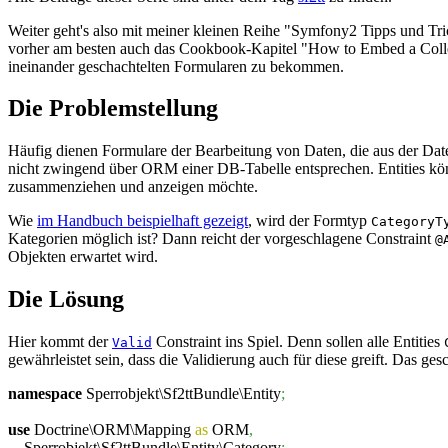
Weiter geht's also mit meiner kleinen Reihe "Symfony2 Tipps und Tr
vorher am besten auch das Cookbook-Kapitel "How to Embed a Collec
ineinander geschachtelten Formularen zu bekommen.
Die Problemstellung
Häufig dienen Formulare der Bearbeitung von Daten, die aus der Date
nicht zwingend über ORM einer DB-Tabelle entsprechen. Entities kön
zusammenziehen und anzeigen möchte.
Wie
im Handbuch beispielhaft gezeigt
, wird der Formtyp
CategoryT
Kategorien möglich ist? Dann reicht der vorgeschlagene Constraint
@
Objekten erwartet wird.
Die Lösung
Hier kommt der
Constraint ins Spiel. Denn sollen alle Entities
Valid
gewährleistet sein, dass die Validierung auch für diese greift. Das ges
namespace
Sperrobjekt\Sf2ttBundle\Entity
;
use
Doctrine\ORM\Mapping
as
ORM
,
Sperrobjekt\Sf2ttBundle\Entity\Category
;