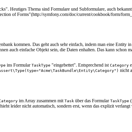
icks". Heutiges Thema sind Formulare und Subformulare, auch bekannt
tion of Forms"(http://symfony.com/doc/current/cookbook/form/form_co
nbank kommen. Das geht auch sehr einfach, indem man eine Entity in e
nen auch einfache Objekt sein, die Daten enhalten. Das kann schon m
ins Formular
"eingebettet". Entsprechend ist
e
ype
TaskType
Category
nicht a
Assert\Type(type="Acme\TaskBundle\Entity\Category")
im Array zusammen mit
über das Formular
(
Category
Task
TaskType
chieht leider nicht automatisch, sondern erst, wenn das explizit verlangt