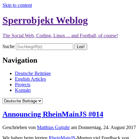
Skip to content
Sperrobjekt Weblog
The Social Web, Coding, Linux ... and Football, of course!
Suche
Navigation
Deutsche Beiträge
English Articles
Projects
Kontakt
Announcing RheinMainJS #014
Geschrieben von
Matthias Gutjahr
am
Donnerstag, 24. August 2017
Wir haben beim letzten
RheinMainJS
-Meetup viel Feedback von