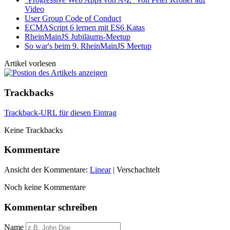
Video
User Group Code of Conduct
ECMAScript 6 lernen mit ES6 Katas
RheinMainJS Jubiläums-Meetup
So war's beim 9. RheinMainJS Meetup
Artikel vorlesen
Trackbacks
Trackback-URL für diesen Eintrag
Keine Trackbacks
Kommentare
Ansicht der Kommentare:
Linear
| Verschachtelt
Noch keine Kommentare
Kommentar schreiben
Name