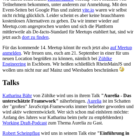
Teilnehmern bekommen, unter anderem zur Anmeldung. Mit den
Event-Seiten bei Google Plus und zuletzt
vite.io
waren wir selbst
nicht richtig glücklich. Leider scheint es aber keine brauchbaren
kostenlosen Alternativen zu geben. Da wir immer wieder auf
Meetup.com angesprochen wurden und sich die Plattform
mittlerweile als De-facto-Standard für Meetups etabliert hat, sind wir
jetzt auch
dort zu finden
.
Für das kommende 14. Meetup könnt ihr euch jetzt also
auf Meetup
anmelden
. Wir freuen uns, euch am 21. September in einer für uns
neuen Location begrüßen zu können, nämlich bei
Zühlke
Engineering
in Eschborn. Wir heißen schließlich RheinMainJS und
wollen uns nicht nur auf Mainz und Wiesbaden beschränken
Talks
Katharina Bähr
von Zühlke wird uns in ihrem Talk
"Aurelia - Das
unterschätzte Framework"
näherbringen.
Aurelia
ist im Schatten
der "großen" JavaScript-Frameworks immer beliebter geworden und
wird aktiv weiterentwickelt. Wer sich schon mal einhören möchte:
Anfang des Jahres war Katharina beim (sehr zu empfehlenden)
Working Draft-Podcast
zum Thema Aurelia zu Gast.
Robert Scheinpflug
wird uns in seinem Talk eine
"Einführung in