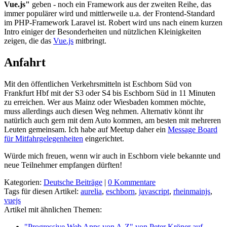
Vue.js"
geben - noch ein Framework aus der zweiten Reihe, das
immer populärer wird und mittlerweile u.a. der Frontend-Standard
im PHP-Framework Laravel ist. Robert wird uns nach einem kurzen
Intro einiger der Besonderheiten und nützlichen Kleinigkeiten
zeigen, die das
Vue.js
mitbringt.
Anfahrt
Mit den öffentlichen Verkehrsmitteln ist Eschborn Süd von
Frankfurt Hbf mit der S3 oder S4 bis Eschborn Süd in 11 Minuten
zu erreichen. Wer aus Mainz oder Wiesbaden kommen möchte,
muss allerdings auch diesen Weg nehmen. Alternativ könnt ihr
natürlich auch gern mit dem Auto kommen, am besten mit mehreren
Leuten gemeinsam. Ich habe auf Meetup daher ein
Message Board
für Mitfahrgelegenheiten
eingerichtet.
Würde mich freuen, wenn wir auch in Eschborn viele bekannte und
neue Teilnehmer empfangen dürften!
Kategorien:
Deutsche Beiträge
|
0 Kommentare
Tags für diesen Artikel:
aurelia
,
eschborn
,
javascript
,
rheinmainjs
,
vuejs
Artikel mit ähnlichen Themen:
"Progressive Web Apps von A-Z" von Peter Kröner auf