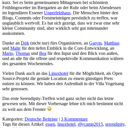
kurz. Sei es beim gemeinsamen Mittagessen bei schönstem
Frühlingswetter im Biergarten an der Ruhr oder beim Abendessen
im legendären Essener
Unperfekthaus
. Die Menschen hinter den
Blogs, Commits oder Forumeinträgen persönlich zu treffen, war
unglaublich wertvoll. Es hat sich gezeigt, dass wir zwar eine sehr
kleine Community sind, aber wirklich sehr gut miteinander
auskommen.
Danke an
Dirk
(nicht nur) fürs Organisieren, an
Garvin
,
Matthias
und
Malte
für den tiefen Einblick in die Core-Entwicklung, an
Mario
,
Thomas
und
Bea
für den Input und den Blick von außen,
und an alle für die offene und respektvolle Kommunikation währen
des gesamten Wochenendes.
Vielen Dank auch an das
Linuxhotel
für die Möglichkeit, als Open
Source-Projekt die geniale Location zu einem günstigen Preis
nutzen zu können. Wir haben den Aufenthalt in der Villa Vogelsang
sehr genossen.
Das erste Serendipity-Treffen wird ganz sicher nicht das letzte
gewesen sein. Mit dieser Vorhersage lehne ich mich bestimmt nicht
zu weit aus dem Fenster
Kategorien:
Deutsche Beiträge
|
3 Kommentare
Tags für diesen Artikel:
essen
,
linuxhotel
,
s9ycamp2015
,
serendipity
,