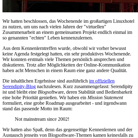
Wir hatten beschlossen, das Wochenende im großartigen Linuxhotel
zu nutzen, um uns nach vielen Jahren der "virtuellen"
Zusammenarbeit an einem gemeinsamen Projekt endlich einmal im
so genannten "echten" Leben kennenzulernen.
Aus dem Kennenlerntreffen wurde, obwohl wir vorher bewusst
keine Agenda festgelegt hatten, ein sehr produktives Wochenende.
Wir konnten erstmals viele Themen persönlich ansprechen und
diskutieren. Trotz aller Möglichkeiten der Online-Kommunikation
haben acht Menschen in einem Raum eine ganz andere Qualität.
Die inhaltlichen Ergebnisse sind ausführlich
im offiziellen
Serendipity-Blog
nachzulesen. Kurz zusammengefasst: Serendipity
ist und bleibt eine
Blog
software, deren Stabilität und Bedienbarkeit
eine hohe Priorität genießen. Wir haben ein
Mission Statement
formuliert, eine grobe Roadmap ausgearbeitet - und irgendwann
stand das passende Motto im Raum:
Not mainstream since 2002!
Wir hatten also Spaß, denn das gegenseitige Kennenlernen und der
Austausch jenseits von Blogsoftware-Themen kamen keinesfalls zu