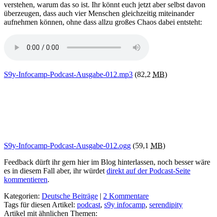
verstehen, warum das so ist. Ihr könnt euch jetzt aber selbst davon
überzeugen, dass auch vier Menschen gleichzeitig miteinander
aufnehmen können, ohne dass allzu großes Chaos dabei entsteht:
S9y-Infocamp-Podcast-Ausgabe-012.mp3
(82,2
MB
)
S9y-Infocamp-Podcast-Ausgabe-012.ogg
(59,1
MB
)
Feedback dürft ihr gern hier im Blog hinterlassen, noch besser wäre
es in diesem Fall aber, ihr würdet
direkt auf der Podcast-Seite
kommentieren
.
Kategorien:
Deutsche Beiträge
|
2 Kommentare
Tags für diesen Artikel:
podcast
,
s9y infocamp
,
serendipity
Artikel mit ähnlichen Themen: