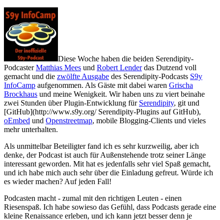
Diese Woche haben die beiden Serendipity-
Podcaster
Matthias Mees
und
Robert Lender
das Dutzend voll
gemacht und die
zwölfte Ausgabe
des Serendipity-Podcasts
S9y
InfoCamp
aufgenommen. Als Gäste mit dabei waren
Grischa
Brockhaus
und meine Wenigkeit. Wir haben uns zu viert beinahe
zwei Stunden über Plugin-Entwicklung für
Serendipity
, git und
[GitHub](http://www.s9y.org/ Serendipity-Plugins auf GitHub),
oEmbed
und
Openstreetmap
, mobile Blogging-Clients und vieles
mehr unterhalten.
Als unmittelbar Beteiligter fand ich es sehr kurzweilig, aber ich
denke, der Podcast ist auch für Außenstehende trotz seiner Länge
interessant geworden. Mit hat es jedenfalls sehr viel Spaß gemacht,
und ich habe mich auch sehr über die Einladung gefreut. Würde ich
es wieder machen? Auf jeden Fall!
Podcasten macht - zumal mit den richtigen Leuten - einen
Riesenspaß. Ich habe sowieso das Gefühl, dass Podcasts gerade eine
kleine Renaissance erleben, und ich kann jetzt besser denn je