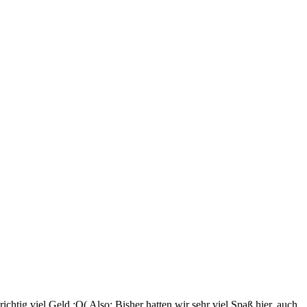
richtig viel Geld :O( Also: Bisher hatten wir sehr viel Spaß hier, auch