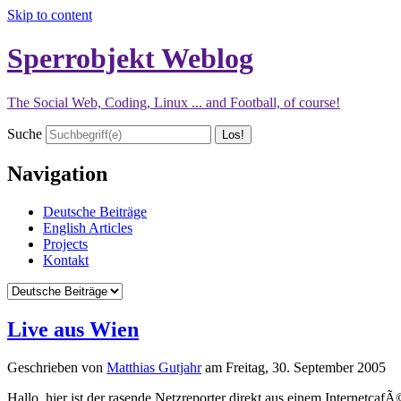
Skip to content
Sperrobjekt Weblog
The Social Web, Coding, Linux ... and Football, of course!
Suche
Navigation
Deutsche Beiträge
English Articles
Projects
Kontakt
Live aus Wien
Geschrieben von
Matthias Gutjahr
am
Freitag, 30. September 2005
Hallo, hier ist der rasende Netzreporter direkt aus einem InternetcafÃ©